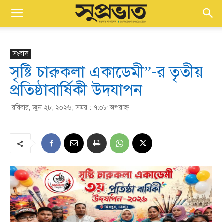
সংবাদ
সৃষ্টি চারুকলা একাডেমী”-র তৃতীয়
প্রতিষ্ঠাবার্ষিকী উদযাপন
রবিবার, জুন ২৮, ২০২৬; সময় : ৭:০৮ অপরাহ্ণ