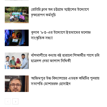
রোটারি ক্লাব অব চট্টগ্রাম স্মাইলের উদ্যোগে
বৃক্ষরোপণ কর্মসূচি
কুসাব ’৮৩-এর উদ্যোগে ইতমামের মনোজ্ঞ
সাংস্কৃতিক সন্ধ্যা
বাঁশখালীতে বন্যায় বই হারানো শিক্ষার্থীর পাশে চবি
ছাত্রদল নেতা জালাল সিদ্দিকী
আজিমপুর উচ্চ বিদ্যালয়ের এডহক কমিটির পুনরায়
সভাপতি মোশাররফ হোসাইন