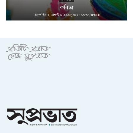
কবিতা
বৃহস্পতিবার, আগস্ট ৬, ২০২৬; সময় : ১০:০৭ অপরাহ্ণ