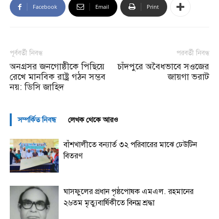
Facebook
Email
Print
পূর্ববর্তী নিবন্ধ
পরবর্তী নিবন্ধ
অনগ্রসর জনগোষ্ঠীকে পিছিয়ে
চাঁদপুরে অবৈধভাবে সওজের
রেখে মানবিক রাষ্ট্র গঠন সম্ভব
জায়গা ভরাট
নয়: ডিসি জাহিদ
সম্পর্কিত নিবন্ধ
লেখক থেকে আরও
বাঁশখালীতে বন্যার্ত ৩২ পরিবারের মাঝে ঢেউটিন
বিতরণ
ঘাসফুলের প্রধান পৃষ্ঠপোষক এমএল. রহমানের
২৬তম মৃত্যুবার্ষিকীতে বিনম্র শ্রদ্ধা