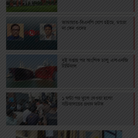
জামায়াত-বিএনপি যোগ হইছে, মারো
না কেন ওদের
দুই সপ্তাহ পর আংশিক চালু এলএনজি
টার্মিনাল
১ ঘণ্টা পর খুলে দেওয়া হলো
সচিবালয়ের প্রধান ফটক