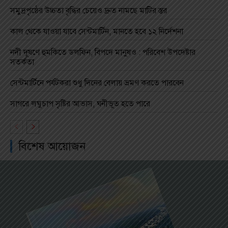
সমুদ্রপৃষ্ঠের উচ্চতা বৃদ্ধির চেয়েও দ্রুত নামছে মাটির স্তর
কাল থেকে যাওয়া যাবে সেন্টমার্টিন, মানতে হবে ১২ নির্দেশনা
নদী দূষণে হুমকিতে ডলফিন, বিপদে মানুষও : পরিবেশ উপদেষ্টার
সতর্কতা
সেন্টমার্টিনে পর্যটকরা শুধু দিনের বেলায় ভ্রমণ করতে পারবেন
সাগরে লঘুচাপ সৃষ্টির আভাস, ঘনীভূত হতে পারে
বিশেষ আয়োজন