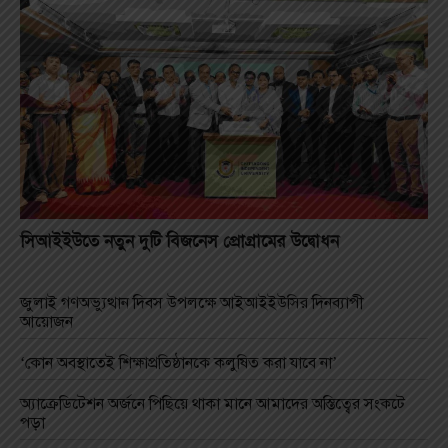
সিআইইউতে নতুন দুটি বিজনেস প্রোগ্রামের উদ্বোধন
জুলাই গণঅভ্যুত্থান দিবস উপলক্ষে আইআইইউসির দিনব্যাপী
আয়োজন
‘কোন অবস্থাতেই শিক্ষাপ্রতিষ্ঠানকে কলুষিত করা যাবে না’
অ্যাক্রেডিটেশন অর্জনে পিছিয়ে থাকা মানে আমাদের অস্তিত্বের সংকটে
পড়া