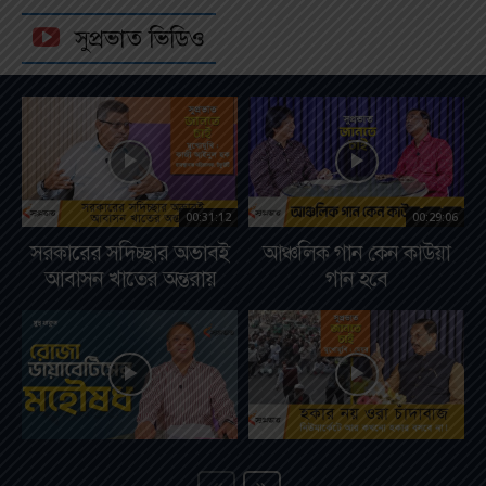
সুপ্রভাত ভিডিও
00:31:12
00:29:06
সরকারের সদিচ্ছার অভাবই
আঞ্চলিক গান কেন কাউয়া
আবাসন খাতের অন্তরায়
গান হবে