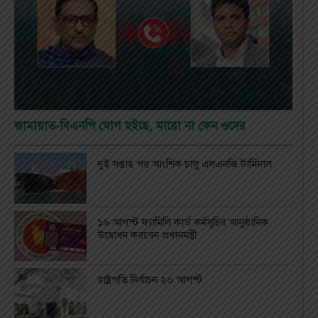
জামায়াত-বিএনপি যোগ হইছে, মারো না কেন ওদের
দুই সপ্তাহ পর আংশিক চালু এলএনজি টার্মিনাল
১৬ আগস্ট ফ্যামিলি কার্ড কর্মসূচির আনুষ্ঠানিক
উদ্বোধন করবেন প্রধানমন্ত্রী
রাষ্ট্রপতি নির্বাচন ২০ আগস্ট