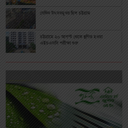
সেদিন উৎসবমুখর ছিল চট্টগ্রাম
চট্টগ্রামে ২০ আগস্ট থেকে স্থগিত হওয়া
এইচএসসি পরীক্ষা শুরু