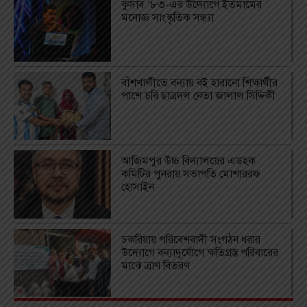
কুসাব ’৮৩-এর উদ্যোগে ইতমামের
মনোজ্ঞ সাংস্কৃতিক সন্ধ্যা
বাঁশখালীতে বন্যায় বই হারানো শিক্ষার্থীর
পাশে চবি ছাত্রদল নেতা জালাল সিদ্দিকী
আজিমপুর উচ্চ বিদ্যালয়ের এডহক
কমিটির পুনরায় সভাপতি মোশাররফ
হোসাইন
চকরিয়ায় পরিবেশবাদী সংগঠন ধরার
উদ্যোগে বন্যাদুর্যোগে ক্ষতিগ্রস্ত পরিবারের
মাঝে ত্রাণ বিতরণ