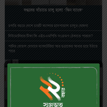
দগ্ধদের বাঁচাতে চালু হলো ‘স্কিন ব্যাংক’
চলতি বছরে দেশে চারটি ক্যান্সার হাসপাতাল চালুর ঘোষণা
নিউমোনিয়ার টিকা কি এইচএমপিভি সংক্রমণ ঠেকাতে পারবে?
পানির বোতল যেভাবে ব্যাকটেরিয়া আর ছত্রাকের আধার হয়ে উঠতে
পারে
শৈল-সৈকত ও দেশগ্রাম