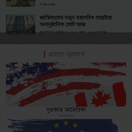
5 days ago
জাতিসংঘের নতুন মহাসচিব বাছাইয়ে
অনানুষ্ঠানিক ভোট আজ
বৃহস্পতিবার, জুলাই ৩০, ২০২৬; সময় : ১২:০৮ অপরাহ্ণ
প্রবাসে সুপ্রভাত
সুপ্রভাত আমেরিকা
বিস্তারিত পড়ুন