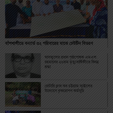
বাঁশখালীতে বন্যার্ত ৩২ পরিবারের মাঝে ঢেউটিন বিতরণ
ঘাসফুলের প্রধান পৃষ্ঠপোষক এমএল.
রহমানের ২৬তম মৃত্যুবার্ষিকীতে বিনম্র
শ্রদ্ধা
রোটারি ক্লাব অব চট্টগ্রাম স্মাইলের
উদ্যোগে বৃক্ষরোপণ কর্মসূচি