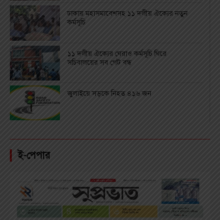
ঢাকায় মহাসমাবেশসহ ১১ দলীয় ঐক্যের নতুন
কর্মসূচি
১১ দলীয় ঐক্যের ঘেরাও কর্মসূচি ঘিরে
সচিবালয়ের সব গেট বন্ধ
জুলাইয়ে সড়কে নিহত ৪১৬ জন
ই-পেপার