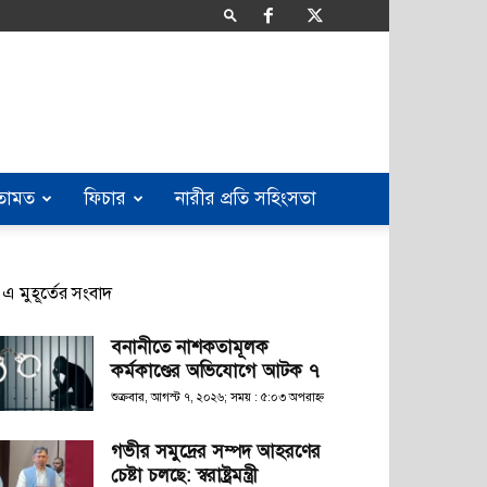
তামত
ফিচার
নারীর প্রতি সহিংসতা
এ মুহূর্তের সংবাদ
বনানীতে নাশকতামূলক
কর্মকাণ্ডের অভিযোগে আটক ৭
শুক্রবার, আগস্ট ৭, ২০২৬; সময় : ৫:০৩ অপরাহ্ণ
গভীর সমুদ্রের সম্পদ আহরণের
চেষ্টা চলছে: স্বরাষ্ট্রমন্ত্রী