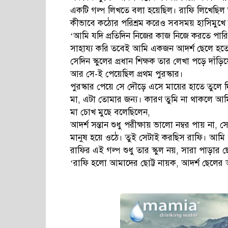
একটি গল্প লিখতে বলা হয়েছিল। রাফি লিখেছিল
কীভাবে কঠোর পরিশ্রম করেও সবসময় হাসিমুখে
‘আমি যদি প্রতিদিন নিজের কাজ নিজে করতে পা
সাহায্য করি তবেই আমি একজন আদর্শ ছেলে হত
সেদিন স্কুলের প্রধান শিক্ষক তার লেখা পড়ে দাঁড়
আর সে-ই পেয়েছিল প্রথম পুরস্কার।
পুরস্কার পেয়ে সে দৌড়ে এসে মায়ের হাতে তুলে দ
মা, এটা তোমার জন্য। কারণ তুমি না থাকলে আ
মা চোখ মুছে বলেছিলেন,
আদর্শ সন্তান শুধু পরীক্ষায় ভালো নম্বর পায় না,
মানুষ হয়ে ওঠে। তুই সেটাই করছিস রাফি। আমি গ
রাফির এই গল্প শুধু তার স্কুল নয়, সারা পাড়ার
‘রাফি হলো আমাদের ছোট্ট নায়ক, আদর্শ ছেলে