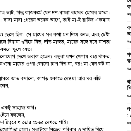
চট
কর
ত্র আট, কিন্তু কাজকর্মে যেন দশ-বারো বছরের ছেলের মতো।
শুক
া। বাবা মারা গেছেন অনেক আগে, তাই মা-ই রাফির একমাত্র
ব
আ
ধ্য ছেলে ছিল। সে মায়ের সব কথা মন দিয়ে শুনত, এবং চেষ্টা
 বিছানা গুছিয়ে নিত, দাঁত মাজত, মায়ের সঙ্গে বসে নাশতা
শুক
াসময়ে স্কুলে যেত।
গ
র মনোযোগ দেখে অবাক হতেন। বন্ধুরা যখন খেলায় ব্যস্ত থাকত,
স্ব
খনো মায়ের ওপর কোনো চাপ দিত না, বরং মা যেন কষ্ট না
শুক
ন্নাঘরে ভাত বসানো, কাপড় শুকাতে দেওয়া আর ঘর ঝাঁট
থা
রলেন,
শ
শুক
 একটু সাহায্য করি।
গ
 টেনে বললেন,
: 
ো দায়িত্ববোধ তোর ভেতর দেখতে পাই।
শুক
প্রতিযোগিতা হলো। সবাইকে নিজের পরিবার ও দায়িত্ব নিয়ে