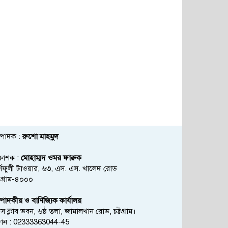
্পাদক :
রুশো মাহমুদ
রকাশক :
মোহাম্মদ ওমর ফারুক
্ণফুলী টাওয়ার, ৬৩, এস. এস. খালেদ রোড
্টগ্রাম-৪০০০
্পাদকীয় ও বাণিজ্যিক কার্যালয়
রেস ক্লাব ভবন, ৬ষ্ঠ তলা, জামালখান রোড, চট্টগ্রাম।
োন : 02333363044-45