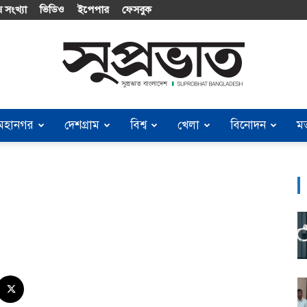
 সংখ্যা
ভিডিও
ইপেপার
ফেসবুক
মহানগর
দেশগ্রাম
বিশ্ব
খেলা
বিনোদন
ম
Suprobhat
Bangladesh