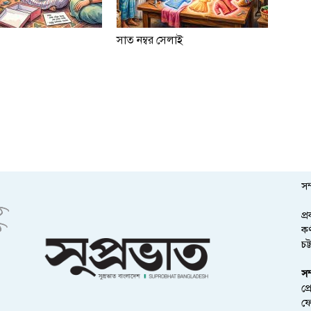
সাত নম্বর সেলাই
সম
প্
কর
চট
সম
প্
ফ