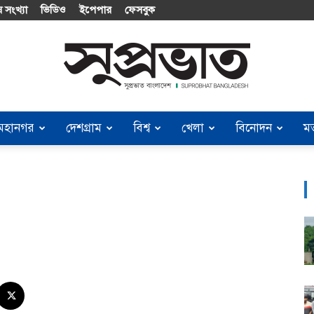
 সংখ্যা
ভিডিও
ইপেপার
ফেসবুক
মহানগর
দেশগ্রাম
বিশ্ব
খেলা
বিনোদন
ম
Suprobhat
Bangladesh