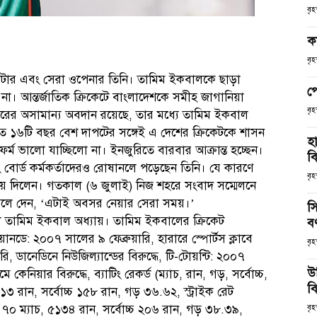
বৃ
ক
বৃ
ব্যাটার এবং সেরা ওপেনার তিনি। তামিম ইকবালকে ছাড়া
প
না। আন্তর্জাতিক ক্রিকেটে বাংলাদেশকে সমীহ জাগানিয়া
বৃ
রের অসামান্য অবদান রয়েছে, তার মধ্যে তামিম ইকবাল
 ১৬টি বছর বেশ দাপটের সঙ্গেই এ দেশের ক্রিকেটকে শাসন
হ
তি ফর্ম ভালো যাচ্ছিলো না। ইনজুরিতে বারবার আক্রান্ত হচ্ছেন।
ব
োর্ড কর্মকর্তাদেরও রোষানলে পড়েছেন তিনি। যে কারণে
বৃহ
 দিলেন। গতকাল (৬ জুলাই) নিজ শহরে সংবাদ সম্মেলনে
 বলে দেন, ‘এটাই অবসর নেয়ার সেরা সময়।’
স
ো তামিম ইকবাল অধ্যায়। তামিম ইকবালের ক্রিকেট
ব
ানডে: ২০০৭ সালের ৯ ফেব্রুয়ারি, হারারে স্পোর্টস ক্লাবে
বৃহ
রি, ডানেডিনে নিউজিল্যান্ডের বিরুদ্ধে, টি-টোয়ন্টি: ২০০৭
উ
কেনিয়ার বিরুদ্ধে, ব্যাটিং রেকর্ড (ম্যাচ, রান, গড়, সর্বোচ্চ,
বি
৩১৩ রান, সর্বোচ্চ ১৫৮ রান, গড় ৩৬.৬২, স্ট্রাইক রেট
: ৭০ ম্যাচ, ৫১৩৪ রান, সর্বোচ্চ ২০৬ রান, গড় ৩৮.৩৯,
বৃহ