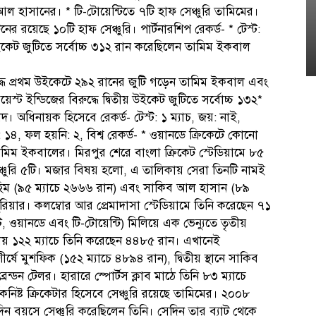
ব আল হাসানের। * টি-টোয়েন্টিতে ৭টি হাফ সেঞ্চুরি তামিমের।
 রয়েছে ১০টি হাফ সেঞ্চুরি। পার্টনারশিপ রেকর্ড- * টেস্ট:
উইকেট জুটিতে সর্বোচ্চ ৩১২ রান করেছিলেন তামিম ইকবাল
দ্ধে প্রথম উইকেটে ২৯২ রানের জুটি গড়েন তামিম ইকবাল এবং
স্ট ইন্ডিজের বিরুদ্ধে দ্বিতীয় উইকেট জুটিতে সর্বোচ্চ ১৩২*
। অধিনায়ক হিসেবে রেকর্ড- টেস্ট: ১ ম্যাচ, জয়: নাই,
১৪, ফল হয়নি: ২, বিশ্ব রেকর্ড- * ওয়ানডে ক্রিকেটে কোনো
র্ড তামিম ইকবালের। মিরপুর শেরে বাংলা ক্রিকেট স্টেডিয়ামে ৮৫
ঞ্চুরি ৫টি। মজার বিষয় হলো, এ তালিকায় সেরা তিনটি নামই
হিম (৯৫ ম্যাচে ২৬৬৬ রান) এবং সাকিব আল হাসান (৮৯
সুরিয়ার। কলম্বোর আর প্রেমাদাসা স্টেডিয়ামে তিনি করেছেন ৭১
্ট, ওয়ানডে এবং টি-টোয়েন্টি) মিলিয়ে এক ভেন্যুতে তৃতীয়
াংলায় ১২২ ম্যাচে তিনি করেছেন ৪৪৮৫ রান। এখানেই
ষে মুশফিক (১৫২ ম্যাচে ৪৮৯৪ রান), দ্বিতীয় স্থানে সাকিব
ব্রেন্ডন টেলর। হারারে স্পোর্টস ক্লাব মাঠে তিনি ৮৩ ম্যাচে
কনিষ্ট ক্রিকেটার হিসেবে সেঞ্চুরি রয়েছে তামিমের। ২০০৮
দিন বয়সে সেঞ্চুরি করেছিলেন তিনি। সেদিন তার ব্যাট থেকে