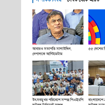
আবারও সভাপতি সালাউদ্দিন,
৫৫ দেশের বি
নেপালকে আল্টিমেটাম
উৎসবমুখর পরিবেশে সম্পন্ন পিএইচপি
বাংলাদেশে ব