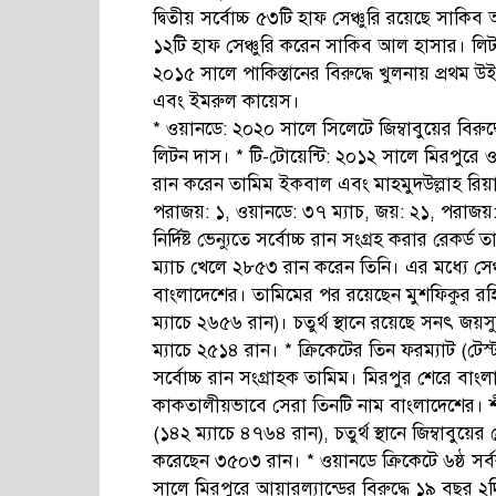
দ্বিতীয় সর্বোচ্চ ৫৩টি হাফ সেঞ্চুরি রয়েছে সাকি
১২টি হাফ সেঞ্চুরি করেন সাকিব আল হাসার। লিটনের
২০১৫ সালে পাকিস্তানের বিরুদ্ধে খুলনায় প্রথম 
এবং ইমরুল কায়েস।
* ওয়ানডে: ২০২০ সালে সিলেটে জিম্বাবুয়ের বিরু
লিটন দাস। * টি-টোয়েন্টি: ২০১২ সালে মিরপুরে ওয়ে
রান করেন তামিম ইকবাল এবং মাহমুদউল্লাহ রিয়াদ
পরাজয়: ১, ওয়ানডে: ৩৭ ম্যাচ, জয়: ২১, পরাজয়: 
নির্দিষ্ট ভেন্যুতে সর্বোচ্চ রান সংগ্রহ করার রেক
ম্যাচ খেলে ২৮৫৩ রান করেন তিনি। এর মধ্যে সে
বাংলাদেশের। তামিমের পর রয়েছেন মুশফিকুর র
ম্যাচে ২৬৫৬ রান)। চতুর্থ স্থানে রয়েছে সনৎ জয়
ম্যাচে ২৫১৪ রান। * ক্রিকেটের তিন ফরম্যাট (টেস
সর্বোচ্চ রান সংগ্রাহক তামিম। মিরপুর শেরে ব
কাকতালীয়ভাবে সেরা তিনটি নাম বাংলাদেশের। শীর্
(১৪২ ম্যাচে ৪৭৬৪ রান), চতুর্থ স্থানে জিম্বাবুয়ের 
করেছেন ৩৫০৩ রান। * ওয়ানডে ক্রিকেটে ৬ষ্ঠ সর্ব
সালে মিরপুরে আয়ারল্যান্ডের বিরুদ্ধে ১৯ বছর ২