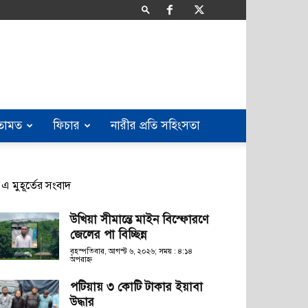
তামত
ফিচার
নারীর প্রতি সহিংসতা
এ মুহূর্তের সংবাদ
উখিয়া সীমান্তে মাইন বিস্ফোরণে
জেলের পা বিচ্ছিন্ন
বৃহস্পতিবার, আগস্ট ৬, ২০২৬; সময় : ৪:১৪
অপরাহ্ণ
পটিয়ায় ৩ কোটি টাকার ইয়াবা
উদ্ধার