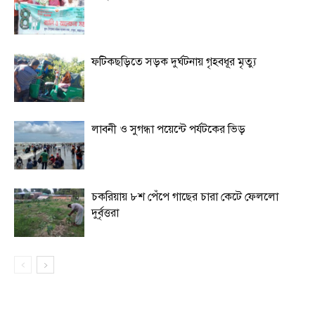
ফটিকছড়িতে সড়ক দুর্ঘটনায় গৃহবধূর মৃত্যু
লাবনী ও সুগন্ধা পয়েন্টে পর্যটকের ভিড়
চকরিয়ায় ৮শ পেঁপে গাছের চারা কেটে ফেললো
দুর্বৃত্তরা