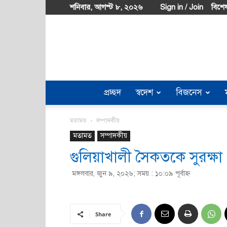
শনিবার, আগস্ট ৮, ২০২৬
Sign in / Join
বিশেষ
প্রচ্ছদ
স্বদেশ
বিজনেস
মতামত
সম্পাদকীয়
মতামত
সম্পাদকীয়
গুলিয়াখালী সৈকতকে সুরক্ষা
মঙ্গলবার, জুন ৯, ২০২৬; সময় : ১০:০৯ পূর্বাহ্ণ
Share