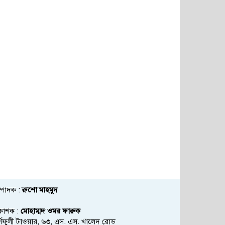
্পাদক :
রুশো মাহমুদ
রকাশক :
মোহাম্মদ ওমর ফারুক
্ণফুলী টাওয়ার, ৬৩, এস. এস. খালেদ রোড