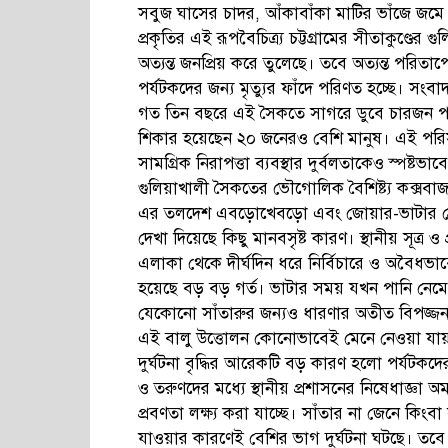
সবুজ ঘাসের চাদর, আঁকাবাঁকা মাটির ভাঁজে জমে
প্রকৃতির এই রূপবৈচিত্র্য চট্টগ্রামের সীতাকুণ্ড
অত্যন্ত জনপ্রিয় করে তুলেছে। তবে অত্যন্ত পরিত
পর্যটকদের জন্য মৃত্যুর ফাঁদে পরিণত হচ্ছে। সংবা
গত তিন বছরে এই সৈকতে সাগরে ডুবে চারজন পর্য
শিকার হয়েছেন ২০ জনেরও বেশি মানুষ। এই পরিসং
সামগ্রিক নিরাপত্তা ব্যবস্থার দুর্বলতাকেও স্পষ্ট
গুলিয়াখালী সৈকতের ভৌগোলিক বৈশিষ্ট্য কক্সবাজ
এর তলদেশ এবড়োখেবড়ো এবং জোয়ার-ভাটার স্রোত অত
দেখা দিয়েছে কিছু মানবসৃষ্ট কারণ। স্থানীয় সূত্র 
এলাকা থেকে দীর্ঘদিন ধরে নির্বিচারে ও অবৈধভাবে
হয়েছে বড় বড় গর্ত। ভাটার সময় যখন পানি নেমে যা
যেকোনো সাঁতারুর জন্যও ধারণার অতীত বিপজ্জ
এই বালু উত্তোলন কোনোভাবেই মেনে নেওয়া যায়
দুর্ঘটনা বৃদ্ধির আরেকটি বড় কারণ হলো পর্য
ও তরুণদের মধ্যে স্থানীয় প্রশাসনের নিষেধাজ্ঞ
প্রবণতা লক্ষ্য করা যাচ্ছে। সাঁতার না জেনে ক
যাওয়ার কারণেই বেশির ভাগ দুর্ঘটনা ঘটছে। তব