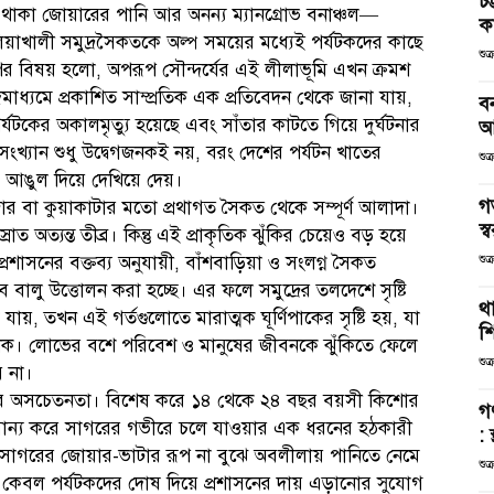
চট
 থাকা জোয়ারের পানি আর অনন্য ম্যানগ্রোভ বনাঞ্চল—
কর
ের গুলিয়াখালী সমুদ্রসৈকতকে অল্প সময়ের মধ্যেই পর্যটকদের কাছে
শুক
াপের বিষয় হলো, অপরূপ সৌন্দর্যের এই লীলাভূমি এখন ক্রমশ
দমাধ্যমে প্রকাশিত সাম্প্রতিক এক প্রতিবেদন থেকে জানা যায়,
ব
টকের অকালমৃত্যু হয়েছে এবং সাঁতার কাটতে গিয়ে দুর্ঘটনার
আ
খ্যান শুধু উদ্বেগজনকই নয়, বরং দেশের পর্যটন খাতের
শুক
ভাবে আঙুল দিয়ে দেখিয়ে দেয়।
গ
ার বা কুয়াকাটার মতো প্রথাগত সৈকত থেকে সম্পূর্ণ আলাদা।
স্ব
্যন্ত তীব্র। কিন্তু এই প্রাকৃতিক ঝুঁকির চেয়েও বড় হয়ে
ও প্রশাসনের বক্তব্য অনুযায়ী, বাঁশবাড়িয়া ও সংলগ্ন সৈকত
শুক
 বালু উত্তোলন করা হচ্ছে। এর ফলে সমুদ্রের তলদেশে সৃষ্টি
থা
য়, তখন এই গর্তগুলোতে মারাত্মক ঘূর্ণিপাকের সৃষ্টি হয়, যা
শ
নক। লোভের বশে পরিবেশ ও মানুষের জীবনকে ঝুঁকিতে ফেলে
শুক
 না।
টকদের অসচেতনতা। বিশেষ করে ১৪ থেকে ২৪ বছর বয়সী কিশোর
গ
া অমান্য করে সাগরের গভীরে চলে যাওয়ার এক ধরনের হঠকারী
: 
িংবা সাগরের জোয়ার-ভাটার রূপ না বুঝে অবলীলায় পানিতে নেমে
শুক
ে কেবল পর্যটকদের দোষ দিয়ে প্রশাসনের দায় এড়ানোর সুযোগ