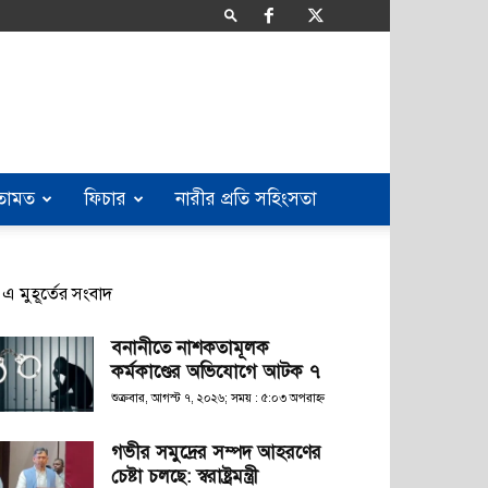
তামত
ফিচার
নারীর প্রতি সহিংসতা
এ মুহূর্তের সংবাদ
বনানীতে নাশকতামূলক
কর্মকাণ্ডের অভিযোগে আটক ৭
শুক্রবার, আগস্ট ৭, ২০২৬; সময় : ৫:০৩ অপরাহ্ণ
গভীর সমুদ্রের সম্পদ আহরণের
চেষ্টা চলছে: স্বরাষ্ট্রমন্ত্রী