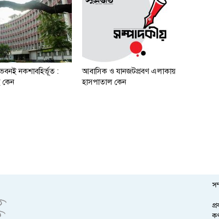
বনই নকশাবহির্ভূত :
আবাসিক ও যানজটপ্রবণ এলাকায়
 কেন
হাসপাতাল কেন
সম
প্
কর