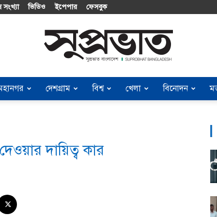
 সংখ্যা
ভিডিও
ইপেপার
ফেসবুক
মহানগর
দেশগ্রাম
বিশ্ব
খেলা
বিনোদন
ম
Suprobhat
 দেওয়ার দায়িত্ব কার
Bangladesh