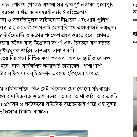
র বছর পেরিয়ে গেলেও এখনো সব ঝুঁকিপূর্ণ এলাকা পুরোপুরি
‘
আ
ক ধরনের ব্যর্থতা ও সমন্বয়হীনতারই বহিঃপ্রকাশ।
 পতাকা ও সতর্কতামূলক সাইনবোর্ড টাঙানো এবং গ্রাম পুলিশ
শুক
লেও এই ক্রমবর্ধমান সংকট মোকাবিলায় একেবারেই অপ্রতুল।
হা
 দীর্ঘমেয়াদি ও কঠোর পদক্ষেপ গ্রহণ করতে হবে। প্রথমত,
 অবৈধ বালু উত্তোলন সম্পূর্ণ এবং চিরতরে বন্ধ করতে
শুক
ষ্টান্তমূলক শাস্তির আওতায় আনা জরুরি।
ের নিরাপত্তা নিশ্চিত করা অসম্ভব। এখানে স্থায়ীভাবে দক্ষ
 হবে, যারা সার্বক্ষণিক নজরদারি চালাবেন। পাশাপাশি,
ার সঠিক সময়সূচি প্রদর্শন এবং মাইকিংয়ের মাধ্যমে
তম চালিকাশক্তি। কিন্তু সেই বিনোদন যেন কোনো পরিবারের
 করার দায়িত্ব রাষ্ট্র ও প্রশাসনের। আমরা আশা করি, আর একটি
ায়। প্রশাসন ও পর্যটকদের সম্মিলিত সচেতনতাই পারে এই সুন্দর
দ্র হিসেবে টিকিয়ে রাখতে।
---------