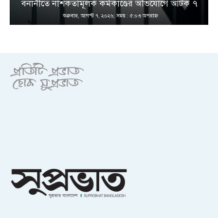
বনানীতে নাশকতামূলক কর্মকাণ্ডের অভিযোগে আটক ৭
শুক্রবার, আগস্ট ৭, ২০২৬; সময় : ৫:০৩ অপরাহ্ণ