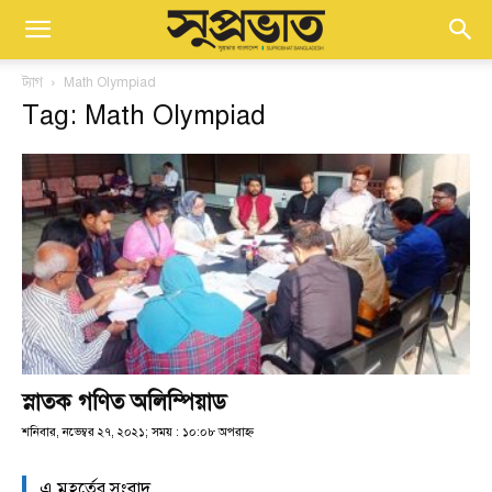
ট্যাগ
Math Olympiad
Tag: Math Olympiad
স্নাতক গণিত অলিম্পিয়াড
শনিবার, নভেম্বর ২৭, ২০২১; সময় : ১০:০৮ অপরাহ্ণ
এ মুহূর্তের সংবাদ