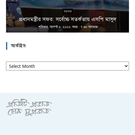
না
মহানগর
প্রধানমন্ত্রীর সফর: সর্বোচ্চ সতর্কতায় এসপি মাসুদ
শনিবার, আগস্ট ৮, ২০২৬; সময় : ৭:৩০ অপরাহ্ণ
আর্কাইভ
আর্কাইভ