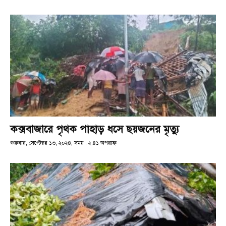
কক্সবাজারে পৃথক পাহাড় ধসে ছয়জনের মৃত্যু
শুক্রবার, সেপ্টেম্বর ১৩, ২০২৪; সময় : ২:৪১ অপরাহ্ণ