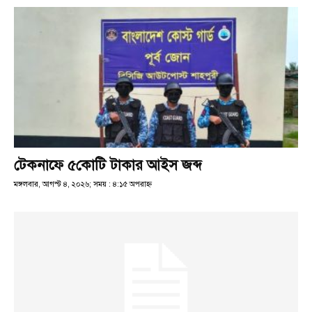
টেকনাফে ৫কোটি টাকার আইস জব্দ
মঙ্গলবার, আগস্ট ৪, ২০২৬; সময় : ৪:১৫ অপরাহ্ণ