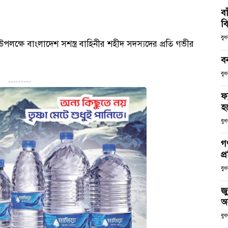
ব
ব
বু
১ উপলক্ষে বাংলাদেশ সশস্ত্র বাহিনীর শহীদ সদস্যদের প্রতি গভীর
ব
বুধ
---------
ফ
হব
বুধ
গণ
প্
বুধ
জু
অ
বুধ