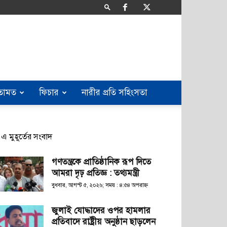
তামত
ফিচার
নারীর প্রতি সহিংসতা
এ মুহূর্তের সংবাদ
গণতন্ত্রকে প্রাতিষ্ঠানিক রূপ দিতে
আমরা দৃঢ় প্রতিজ্ঞ : তথ্যমন্ত্রী
বুধবার, আগস্ট ৫, ২০২৬; সময় : ৪:৫৪ অপরাহ্ণ
জুলাই যোদ্ধাদের ওপর হামলার
প্রতিবাদে রাষ্ট্রীয় অনুষ্ঠান ছাড়লেন