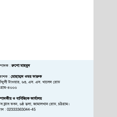
্পাদক :
রুশো মাহমুদ
রকাশক :
মোহাম্মদ ওমর ফারুক
্ণফুলী টাওয়ার, ৬৩, এস. এস. খালেদ রোড
্টগ্রাম-৪০০০
্পাদকীয় ও বাণিজ্যিক কার্যালয়
রেস ক্লাব ভবন, ৬ষ্ঠ তলা, জামালখান রোড, চট্টগ্রাম।
োন : 02333363044-45