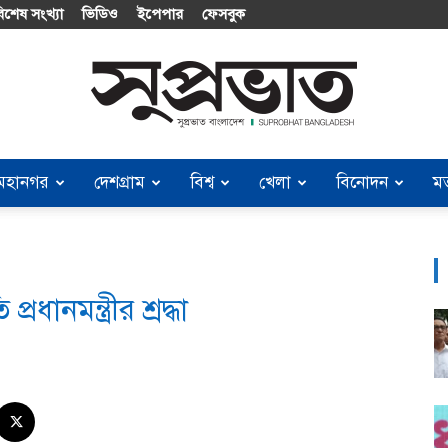
িশেষ সংখ্যা
ভিডিও
ইপেপার
ফেসবুক
মহানগর
দেশগ্রাম
বিশ্ব
খেলা
বিনোদন
ম
Suprobhat
রধানমন্ত্রীর শ্রদ্ধা
Bangladesh