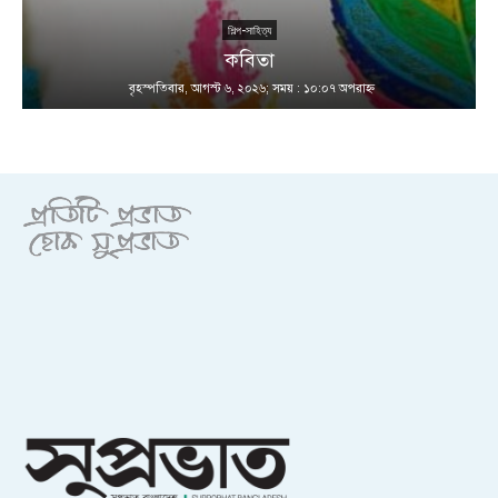
শিল্প-সাহিত্য
কবিতা
বৃহস্পতিবার, আগস্ট ৬, ২০২৬; সময় : ১০:০৭ অপরাহ্ণ