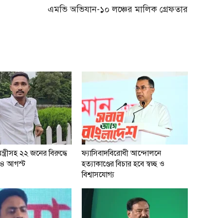
ও
এমভি অভিযান-১০ লঞ্চের মালিক গ্রেফতার
্ত্রীসহ ২২ জনের বিরুদ্ধে
ফ্যাসিবাদবিরোধী আন্দোলনে
 ২৪ আগস্ট
হত্যাকাণ্ডের বিচার হবে স্বচ্ছ ও
বিশ্বাসযোগ্য