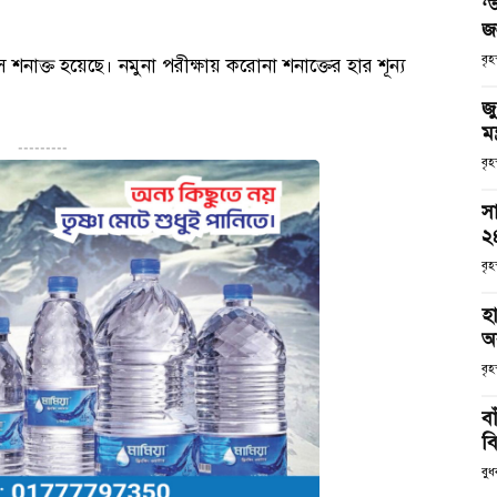
‘
জ
বৃহ
 শনাক্ত হয়েছে। নমুনা পরীক্ষায় করোনা শনাক্তের হার শূন্য
জু
মন
---------
বৃহ
সা
২
বৃহ
হ
অব
বৃ
ব
ব
বু