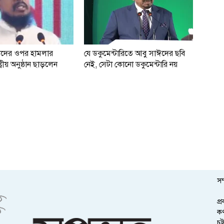
ধাদের ওপর হামলার
যে ডকুমেন্টারিতে আবু সাঈদের ছবি
্ট্রীয় অনুষ্ঠান ছাড়লেন
নেই, সেটা কোনো ডকুমেন্টারি নয়
সম
প্
কর
চট