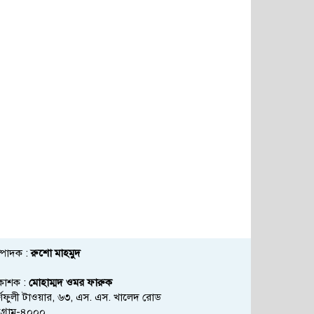
্পাদক :
রুশো মাহমুদ
রকাশক :
মোহাম্মদ ওমর ফারুক
্ণফুলী টাওয়ার, ৬৩, এস. এস. খালেদ রোড
্টগ্রাম-৪০০০