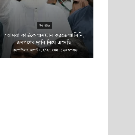
টপ নিউজ
এ 
‘আমরা কাউকে অসম্মান করতে আসিনি,
জুলাই গণঅভ্যুত্থ
জনগণের দাবি নিয়ে এসেছি’
মন্ত্রণা
বৃহস্পতিবার, আগস্ট ৬, ২০২৬; সময় : ১:২৪ অপরাহ্ণ
বৃহস্পতিবার, আগস্