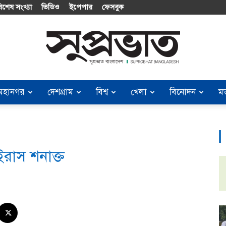
িশেষ সংখ্যা
ভিডিও
ইপেপার
ফেসবুক
মহানগর
দেশগ্রাম
বিশ্ব
খেলা
বিনোদন
ম
Suprobhat
ইরাস শনাক্ত
Bangladesh