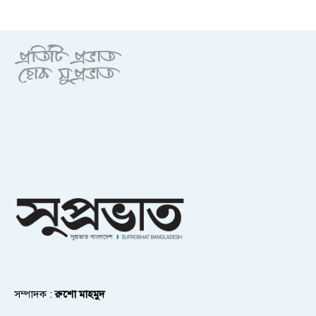
সম্পাদক :
রুশো মাহমুদ