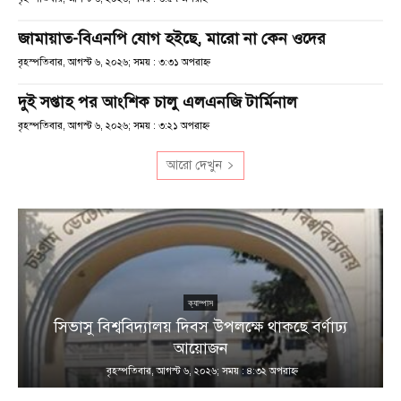
জামায়াত-বিএনপি যোগ হইছে, মারো না কেন ওদের
বৃহস্পতিবার, আগস্ট ৬, ২০২৬; সময় : ৩:৩১ অপরাহ্ণ
দুই সপ্তাহ পর আংশিক চালু এলএনজি টার্মিনাল
বৃহস্পতিবার, আগস্ট ৬, ২০২৬; সময় : ৩:২১ অপরাহ্ণ
আরো দেখুন
ক্যাম্পাস
সিভাসু বিশ্ববিদ্যালয় দিবস উপলক্ষে থাকছে বর্ণাঢ্য
আয়োজন
বৃহস্পতিবার, আগস্ট ৬, ২০২৬; সময় : ৪:৩২ অপরাহ্ণ