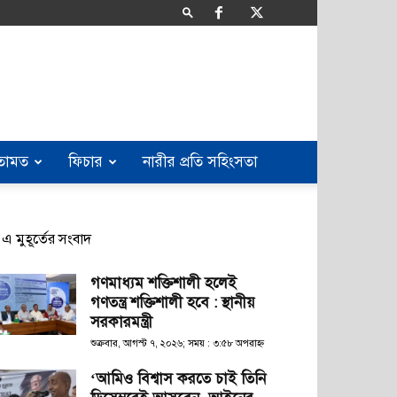
তামত
ফিচার
নারীর প্রতি সহিংসতা
এ মুহূর্তের সংবাদ
গণমাধ্যম শক্তিশালী হলেই
গণতন্ত্র শক্তিশালী হবে : স্থানীয়
সরকারমন্ত্রী
শুক্রবার, আগস্ট ৭, ২০২৬; সময় : ৩:৫৮ অপরাহ্ণ
‘আমিও বিশ্বাস করতে চাই তিনি