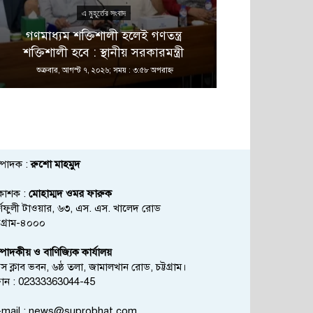
এ মুহূর্তের সংবাদ
‘আমিও বিশ্
গণমাধ্যম শক্তিশালী হলেই গণতন্ত্র
ডিসেম্বরেই আস
শক্তিশালী হবে : স্থানীয় সরকারমন্ত্রী
শুক্রবার, আগস্ট ৭, ২০২৬; সময় : ৩:৫৮ অপরাহ্ণ
শুক্রবার, আগস্ট
্পাদক :
রুশো মাহমুদ
রকাশক :
মোহাম্মদ ওমর ফারুক
্ণফুলী টাওয়ার, ৬৩, এস. এস. খালেদ রোড
্টগ্রাম-৪০০০
্পাদকীয় ও বাণিজ্যিক কার্যালয়
রেস ক্লাব ভবন, ৬ষ্ঠ তলা, জামালখান রোড, চট্টগ্রাম।
োন : 02333363044-45
mail :
news@suprobhat.com