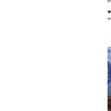
বৃ
ক
বৃ