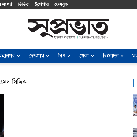
 সংখ্যা
ভিডিও
ইপেপার
ফেসবুক
মহানগর
দেশগ্রাম
বিশ্ব
খেলা
বিনোদন
ম
Suprobhat
মেদ সিদ্দিক
Bangladesh