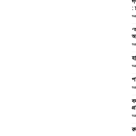
গ
: 
শুক
‘
আ
শুক
হা
শুক
পর
শুক
বদ
প
শুক
রু