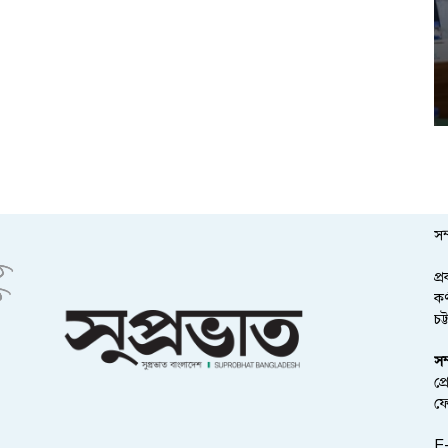
সম
প্
কর
চট
সম
প্
ফ
E-