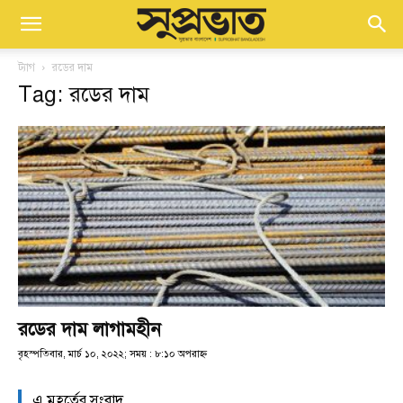
ট্যাগ
রডের দাম
Tag: রডের দাম
রডের দাম লাগামহীন
বৃহস্পতিবার, মার্চ ১০, ২০২২; সময় : ৮:১০ অপরাহ্ণ
এ মুহূর্তের সংবাদ