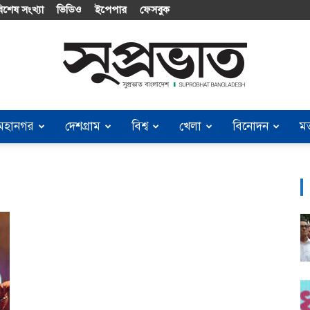
িশেষ সংখ্যা
ভিডিও
ইপেপার
ফেসবুক
মহানগর
দেশগ্রাম
বিশ্ব
খেলা
বিনোদন
ম
Suprobhat
Bangladesh