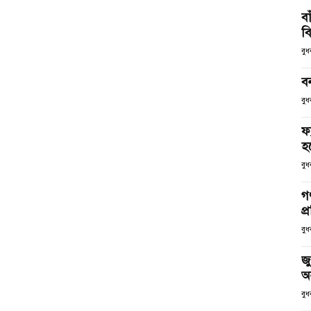
ব
ব
বু
ব
বুধ
ফ
হব
বুধ
গণ
প্
বুধ
জু
অ
বুধ