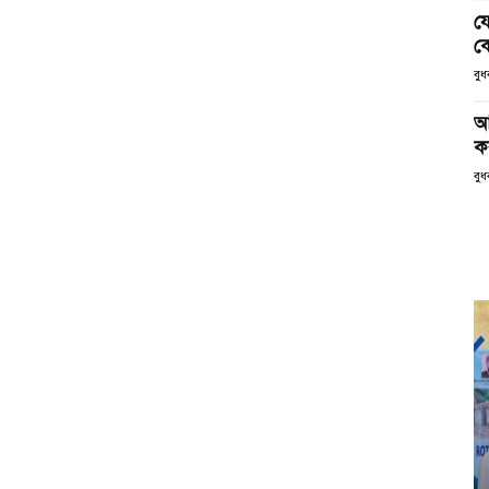
য
ক
বু
আ
ক
বুধ