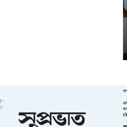
সম
প্
কর
চট
সম