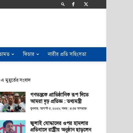
তামত
ফিচার
নারীর প্রতি সহিংসতা
এ মুহূর্তের সংবাদ
গণতন্ত্রকে প্রাতিষ্ঠানিক রূপ দিতে
আমরা দৃঢ় প্রতিজ্ঞ : তথ্যমন্ত্রী
বুধবার, আগস্ট ৫, ২০২৬; সময় : ৪:৫৪ অপরাহ্ণ
জুলাই যোদ্ধাদের ওপর হামলার
প্রতিবাদে রাষ্ট্রীয় অনুষ্ঠান ছাড়লেন