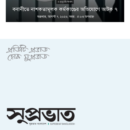
এ মুহূর্তের সংবাদ
বনানীতে নাশকতামূলক কর্মকাণ্ডের অভিযোগে আটক ৭
শুক্রবার, আগস্ট ৭, ২০২৬; সময় : ৫:০৩ অপরাহ্ণ