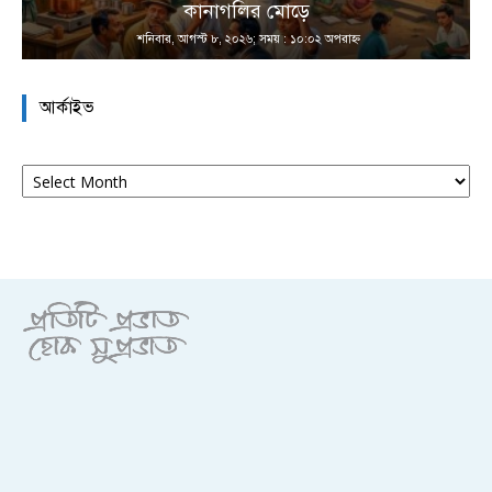
কানাগলির মোড়ে
শনিবার, আগস্ট ৮, ২০২৬; সময় : ১০:০২ অপরাহ্ণ
আর্কাইভ
আর্কাইভ