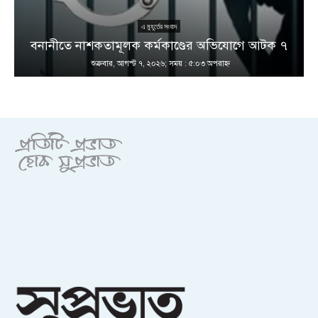
এ মুহূর্তের সংবাদ
বনানীতে নাশকতামূলক কর্মকাণ্ডের অভিযোগে আটক ৭
শুক্রবার, আগস্ট ৭, ২০২৬; সময় : ৫:০৩ অপরাহ্ণ