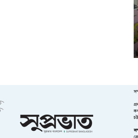
সম
প্
কর
চট
সম
প্