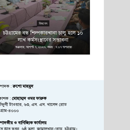
বিজনেস
এ 
চট্টগ্রামের বন্ধ শিল্পকারখানা চালু হলে ১০
বনানীতে নাশ
লাখ কর্মসংস্থানের সম্ভাবনা
অভিয
শুক্রবার, আগস্ট ৭, ২০২৬; সময় : ৭:০৭ অপরাহ্ণ
শুক্রবার, আগস্ট
্পাদক :
রুশো মাহমুদ
রকাশক :
মোহাম্মদ ওমর ফারুক
্ণফুলী টাওয়ার, ৬৩, এস. এস. খালেদ রোড
্টগ্রাম-৪০০০
্পাদকীয় ও বাণিজ্যিক কার্যালয়
রেস ক্লাব ভবন, ৬ষ্ঠ তলা, জামালখান রোড, চট্টগ্রাম।