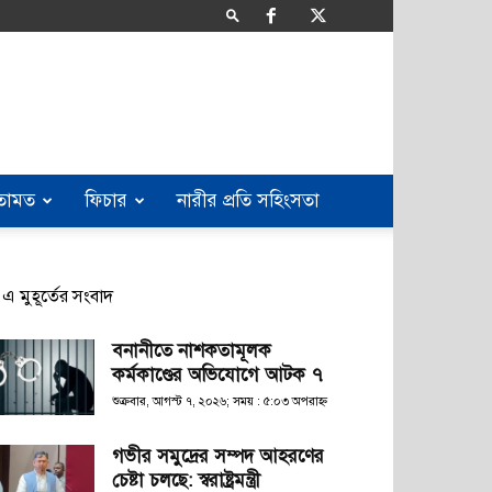
তামত
ফিচার
নারীর প্রতি সহিংসতা
এ মুহূর্তের সংবাদ
বনানীতে নাশকতামূলক
কর্মকাণ্ডের অভিযোগে আটক ৭
শুক্রবার, আগস্ট ৭, ২০২৬; সময় : ৫:০৩ অপরাহ্ণ
গভীর সমুদ্রের সম্পদ আহরণের
চেষ্টা চলছে: স্বরাষ্ট্রমন্ত্রী