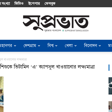
 সংখ্যা
ভিডিও
ইপেপার
ফেসবুক
মহানগর
দেশগ্রাম
বিশ্ব
খেলা
বিনোদন
ম
Suprobhat
ুল খাওয়ানোর লক্ষ্যমাত্রা
িশুকে ভিটামিন ‘এ’ ক্যাপসুল খাওয়ানোর লক্ষ্যমাত্রা
Bangladesh