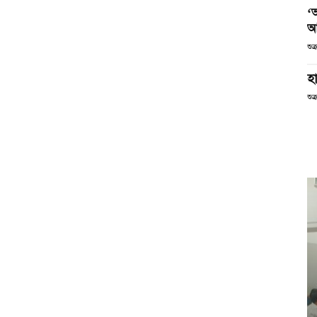
‘
আ
শুক
হা
শুক