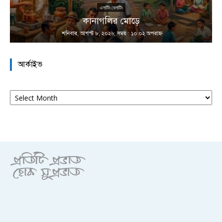
এলাটিং বেলাটিং
কানাগলির মোড়ে
শনিবার, আগস্ট ৮, ২০২৬; সময় : ১০:০২ অপরাহ্ণ
আর্কাইভ
আর্কাইভ