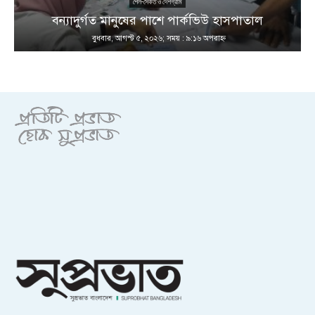
শৈল-সৈকত ও দেশগ্রাম
ণ
বন্যাদুর্গত মানুষের পাশে পার্কভিউ হাসপাতাল
বুধবার, আগস্ট ৫, ২০২৬; সময় : ৯:১৬ অপরাহ্ণ