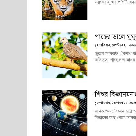
ভয়ংকর-সুন্দর প্রাণিটি এক
গাছের ডালে ঘুঘু
বৃহস্পতিবার, সেপ্টেম্বর ২৪, ২০
জুয়েল আশরাফ : বৈশাখ মাস
অভিভূত। গাছে লাল আগুন 
শিশুর বিজ্ঞানমনস
বৃহস্পতিবার, সেপ্টেম্বর ২৪, ২০
অনিক শুভ : বিজ্ঞান ছাড়া আধ
বিজ্ঞানের কাছ থেকে আমরা