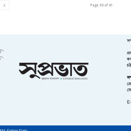
Page 39 of 41
সম
প্
কর
চট
সম
প্
ফ
E-
 by Md. Forkan Elahi