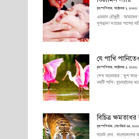
বৃহস্পতিবার, অক্টোবর ১, ২০২০;
এমরান চৌধুরী : আমাদের বা
সুলতান! স্যারের পাশের বাড়
যে পাখি পানিতেও
বৃহস্পতিবার, অক্টোবর ১, ২০২০;
শেখ আনোয়ার : ভুশ করে প
নয়টি পাখি। বুনোহাঁসের ম
বিচিত্র ক্ষমতাধ
বৃহস্পতিবার, সেপ্টেম্বর ২৪, ২০
সনেট দেব : বাংলাদেশের জ