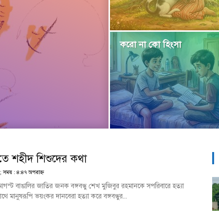
করো না কো হিংসা
তে শহীদ শিশুদের কথা
; সময় : ৪:৪৭ অপরাহ্ণ
্ট বাঙালির জাতির জনক বঙ্গবন্ধু শেখ মুজিবুর রহমানকে সপরিবারে হত্যা
ে মানুষরূপি ভয়ংকর দানবেরা হত্যা করে বঙ্গবন্ধুর...