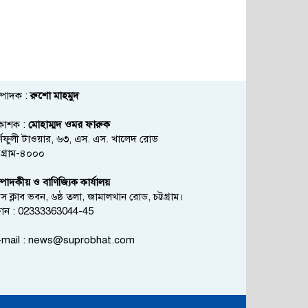
্পাদক :
রুশো মাহমুদ
রকাশক :
মোহাম্মদ ওমর ফারুক
্ণফুলী টাওয়ার, ৬৩, এস. এস. খালেদ রোড
্টগ্রাম-৪০০০
্পাদকীয় ও বাণিজ্যিক কার্যালয়
রেস ক্লাব ভবন, ৬ষ্ঠ তলা, জামালখান রোড, চট্টগ্রাম।
োন : 02333363044-45
mail :
news@suprobhat.com