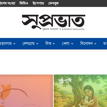
িশেষ সংখ্যা
ভিডিও
ইপেপার
ফেসবুক
মহানগর
দেশগ্রাম
বিশ্ব
খেলা
বিনোদন
ম
Suprobhat
Bangladesh
দুষ্টু পুষি