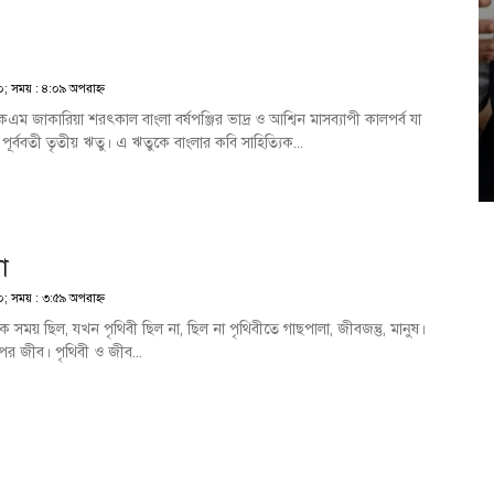
২০; সময় : ৪:০৯ অপরাহ্ণ
ম জাকারিয়া শরৎকাল বাংলা বর্ষপঞ্জির ভাদ্র ও আশ্বিন মাসব্যাপী কালপর্ব যা
 পূর্ববতী তৃতীয় ঋতু। এ ঋতুকে বাংলার কবি সাহিত্যিক...
া
২০; সময় : ৩:৫৯ অপরাহ্ণ
য় ছিল, যখন পৃথিবী ছিল না, ছিল না পৃথিবীতে গাছপালা, জীবজন্তু, মানুষ।
ারপর জীব। পৃথিবী ও জীব...