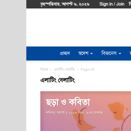
বৃহস্পতিবার, আগস্ট ৬, ২০২৬
Sign in / Join
ব
প্রচ্ছদ
স্বদেশ
বিজনেস
ফিচার
এলাটিং বেলাটিং
Page 39
এলাটিং বেলাটিং
ছড়া ও কবিতা
শনিবার, আগস্ট ১, ২০২৬; সময় : ৯:৫৫ অপরাহ্ণ