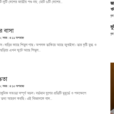
টি-দুটি দেশের জাতীয় পশু নয়; মোট ৬টি দেশের...
জ
ও
বৃ
দ
র বাসা
বৃহ
২০; সময় : ৪:১১ অপরাহ্ণ
। বাড়ির কাছে শিমুল গাছ। অপলক তাকিয়ে আছে জুবাইদা। তার দৃষ্টি মুগ্ধ ও
ছড়িয়ে এখন ফুটে আছে শিমুল...
্কতা
২০; সময় : ৪:১০ অপরাহ্ণ
ুনিক সভ্যতা সম্পূর্ণ অচল। বর্তমান যুগের প্রতিটি মুহূর্তে ও পদক্ষেপে
 তথ্য আহরণ করছি। এই বিজ্ঞানকে বাদ...