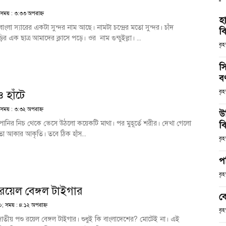
 সময় : ৩:৩৩ অপরাহ্ণ
হ
ংলা স্যারের একটা সুন্দর নাম আছে। নামটা চন্দ্রের মতো সুন্দর। চাঁদ
ব
ির এক ছাত্র আমাদের ক্লাসে পড়ে। ওর নাম গুন্ডুইল্লা। ...
বৃহ
স
ব
 হাঁটে
বৃহ
 সময় : ৩:৩২ অপরাহ্ণ
উ
ানির নিচ থেকে ভেসে উঠলো কয়েকটি মাথা। পর মুহূর্তে শরীর। দেখা গেলো
বি
তো আকার আকৃতি। তবে ঠিক হাঁস...
বৃহ
প
বৃহ
র রয়েল বেঙ্গল টাইগার
ব
২০; সময় : ৪:১২ অপরাহ্ণ
বৃহ
াতীয় পশু রয়েল বেঙ্গল টাইগার। শুধুই কি বাংলাদেশের? মোটেই না। এই