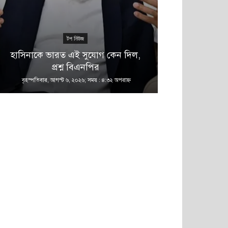
টপ নিউজ
হাসিনাকে ভারত এই সুযোগ কেন দিল,
সিভাসু বিশ্বব
প্রশ্ন বিএনপির
থাকছে 
বৃহস্পতিবার, আগস্ট ৬, ২০২৬; সময় : ৪:৩২ অপরাহ্ণ
বৃহস্পতিবার, আগস্