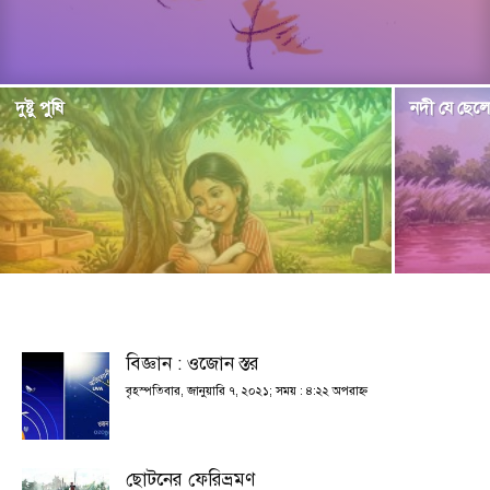
দুষ্টু পুষি
নদী যে ছেল
বিজ্ঞান : ওজোন স্তর
বৃহস্পতিবার, জানুয়ারি ৭, ২০২১; সময় : ৪:২২ অপরাহ্ণ
ছোটনের ফেরিভ্রমণ