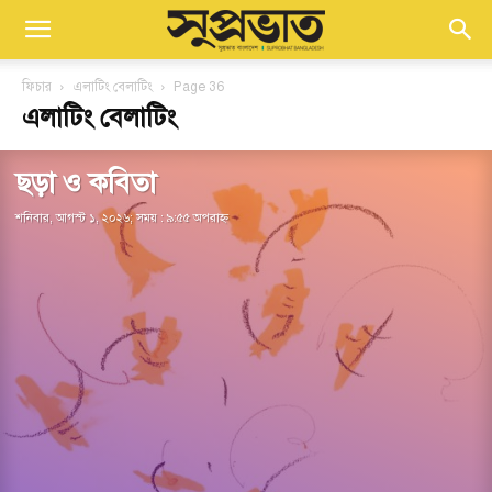
ফিচার
এলাটিং বেলাটিং
Page 36
এলাটিং বেলাটিং
ছড়া ও কবিতা
শনিবার, আগস্ট ১, ২০২৬; সময় : ৯:৫৫ অপরাহ্ণ