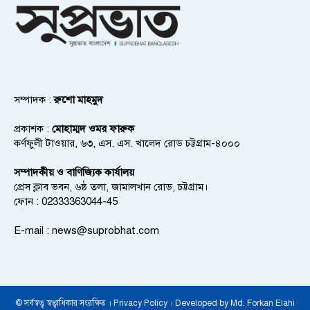
সম্পাদক :
রুশো মাহমুদ
প্রকাশক :
মোহাম্মদ ওমর ফারুক
কর্ণফুলী টাওয়ার, ৬৩, এস. এস. খালেদ রোড চট্টগ্রাম-৪০০০
সম্পাদকীয় ও বাণিজ্যিক কার্যালয়
প্রেস ক্লাব ভবন, ৬ষ্ঠ তলা, জামালখান রোড, চট্টগ্রাম।
ফোন : 02333363044-45
E-mail :
news@suprobhat.com
© সর্বস্বত্ব স্বত্বাধিকার সংরক্ষিত । Privacy Policy । Developed by Md. Forkan Elahi