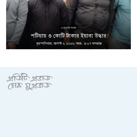
এ মুহূর্তের সংবাদ
পটিয়ায় ৩ কোটি টাকার ইয়াবা উদ্ধার
বৃহস্পতিবার, আগস্ট ৬, ২০২৬; সময় : ৪:০৭ অপরাহ্ণ