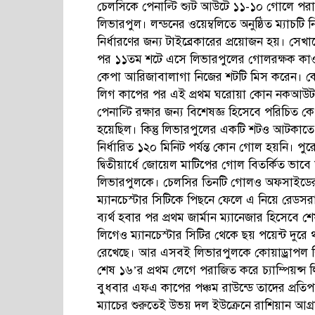
চেলসিকে পেনাল্টি শ্যুট আউটে ১১-১০ গোলে প
লিভারপুল। লন্ডনের ওয়েম্বলিতে অনুষ্ঠিত ম্যাচটি 
নির্ধারণের জন্য টাইব্রেকারের প্রয়োজন হয়। 
পর ১১তম শটে এসে লিভারপুলের গোলরক্ষক কা
কেপা আরিজাবালাগা নিজের শটটি মিস করেন। ক
লিগ কাপের পর এই প্রথম ঘরোয়া কোন নকআউট ম
পেনাল্টি রক্ষার জন্য বিশেষজ্ঞ হিসেবে পরিচিত কে
হয়েছিল। কিন্তু লিভারপুলের একটি শটও আটকাতে প
নির্ধারিত ১২০ মিনিট পর্যন্ত কোন গোল হয়নি। প
দ্বিতীয়ার্ধে জোয়েল মাটিপের গোল বিতর্কিত ভ
লিভারপুলকে। চেলসির তিনটি গোলও অফসাইডের
ম্যানচেস্টার সিটিকে পিছনে ফেলে এ নিয়ে রেডস
ব্যর্থ হবার পর প্রথম জার্মান ম্যানেজার হিসেবে শে
লিগেও ম্যানচেস্টার সিটির থেকে ছয় পয়েন্ট দু
রেখেছে। আর এসবই লিভারপুলকে কোয়াড্রাপল শির
শেষ ১৬’র প্রথম লেগে পরাজিত করে চ্যাম্পিয়ন্
বুধবার এফএ কাপের পঞ্চম রাউন্ডে তাদের প্রতিপ
ম্যাচের শুরুতেই উভয় দল ইউক্রেনে রাশিয়ান আগ্