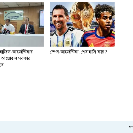
্রাজিল-আর্জেন্টিনার
স্পেন-আর্জেন্টিনা: শেষ হাসি কার?
াচ আয়োজন সরকার
বে
সম