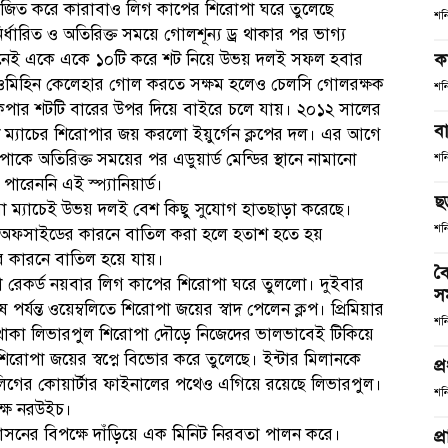
রাজিত করে কারাবাও লিগ কাপের শিরোপা ঘরে তুলেছে
শন
নির্ধারিত ও অতিরিক্ত সময়ে গোলশূন্য ড্র থাকার পর ভাগ্য
সেখানেই একে একে ১০টি করে শট নিয়ে উভয় দলই সফল হবার
ক
ওমিহিন কেলেহার গোল করতে সক্ষম হলেও চেলসি গোলরক্ষক
শন
েপার শটটি বারের উপর দিয়ে বাইরে চলে যায়। ২০১২ সালের
ব
্যাচের শিরোপার জয় করলো ইয়ুর্গেন ক্লপের দল। এর আগে
পাকে অতিরিক্ত সময়ের পর এডুয়ার্ড মেন্ডির স্থানে নামানো
শন
ারেননি এই স্প্যানিয়ার্ড।
ছ
ুরো ম্যাচেই উভয় দলই বেশ কিছু সুযোগ হাতছাড়া করেছে।
শন
াবে অফসাইডের কারনে বাতিল করা হলে হতাশ হতে হয়
 কারনে বাতিল হয়ে যায়।
বৈ
রা রেকর্ড নয়বার লিগ কাপের শিরোপা ঘরে তুললো। দুইবার
স
ষ পর্যন্ত ওয়েম্বলিতে শিরোপা জয়ের স্বাদ পেলেন ক্লপ। প্রিমিয়ার
শন
রে থাকা লিভারপুল শিরোপা দৌড়ে নিজেদের ভালভাবেই টিকিয়ে
োপা জয়ের স্বপ্নে বিভোর করে তুলেছে। ইন্টার মিলানকে
প্
স লিগের কোয়ার্টার ফাইনালের পথেও এগিয়ে রয়েছে লিভারপুল।
শন
ক্ষ নরউইচ।
রাসনের বিপক্ষে দাঁড়িয়ে এক মিনিট নিরবতা পালন করে।
প্