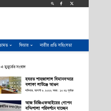
তামত
ফিচার
নারীর প্রতি সহিংসতা
এ মুহূর্তের সংবাদ
হযরত শাহজালাল বিমানবন্দরে
বলাকা লাউঞ্জে আগুন
শনিবার, আগস্ট ৮, ২০২৬; সময় : ১০:৩১ পূর্বাহ্ণ
আজ ডিজিএফআইয়ের গোপন
বন্দিশালা পরিদর্শনে যাচ্ছেন