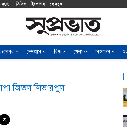
 সংখ্যা
ভিডিও
ইপেপার
ফেসবুক
মহানগর
দেশগ্রাম
বিশ্ব
খেলা
বিনোদন
ম
Suprobhat
োপা জিতল লিভারপুল
Bangladesh