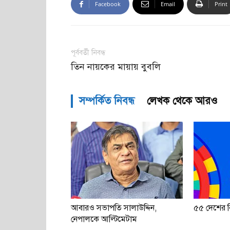
Facebook
Email
Print
পূর্ববর্তী নিবন্ধ
তিন নায়কের মায়ায় বুবলি
সম্পর্কিত নিবন্ধ
লেখক থেকে আরও
আবারও সভাপতি সালাউদ্দিন,
৫৫ দেশের বি
নেপালকে আল্টিমেটাম