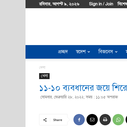
রবিবার, আগস্ট ৯, ২০২৬
Sign in / Join
বিশেষ
প্রচ্ছদ
স্বদেশ
বিজনেস
খেলা
খেলা
১১-১০ ব্যবধানের জয়ে শির
সোমবার, ফেব্রুয়ারি ২৮, ২০২২; সময় : ১১:০৫ অপরাহ্ণ
Share