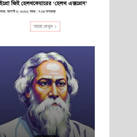
ইপ্রো জিই হেলথকেয়ারের ‘হেলথ এক্সপ্রেস’
িবার, আগস্ট ৮, ২০২৬; সময় : ৭:০৯ অপরাহ্ণ
আরো দেখুন