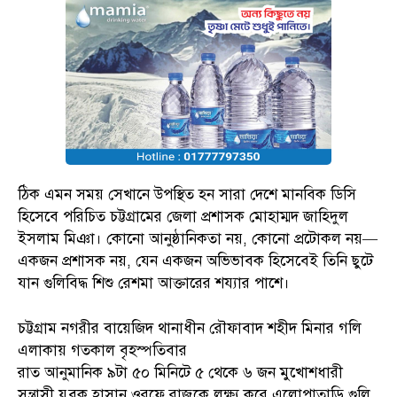
ঠিক এমন সময় সেখানে উপস্থিত হন সারা দেশে মানবিক ডিসি
হিসেবে পরিচিত চট্টগ্রামের জেলা প্রশাসক মোহাম্মদ জাহিদুল
ইসলাম মিঞা। কোনো আনুষ্ঠানিকতা নয়, কোনো প্রটোকল নয়—
একজন প্রশাসক নয়, যেন একজন অভিভাবক হিসেবেই তিনি ছুটে
যান গুলিবিদ্ধ শিশু রেশমা আক্তারের শয্যার পাশে।
চট্টগ্রাম নগরীর বায়েজিদ থানাধীন রৌফাবাদ শহীদ মিনার গলি
এলাকায় গতকাল বৃহস্পতিবার
রাত আনুমানিক ৯টা ৫০ মিনিটে ৫ থেকে ৬ জন মুখোশধারী
সন্ত্রাসী যুবক হাসান ওরফে রাজুকে লক্ষ্য করে এলোপাতাড়ি গুলি