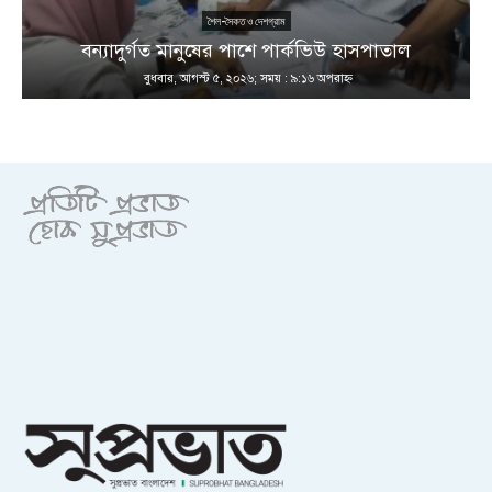
শৈল-সৈকত ও দেশগ্রাম
ণ
বন্যাদুর্গত মানুষের পাশে পার্কভিউ হাসপাতাল
বুধবার, আগস্ট ৫, ২০২৬; সময় : ৯:১৬ অপরাহ্ণ