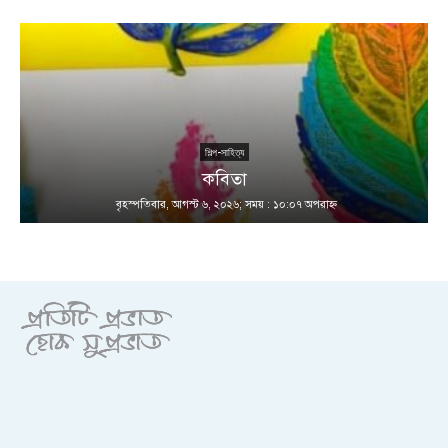
শিল্প-সাহিত্য
কবিতা
বৃহস্পতিবার, আগস্ট ৬, ২০২৬; সময় : ১০:০৭ অপরাহ্ণ