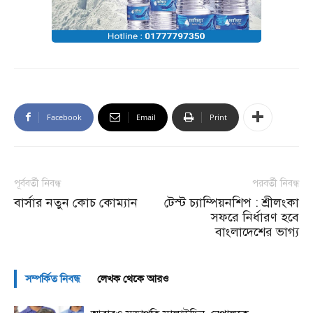
Facebook
Email
Print
পূর্ববর্তী নিবন্ধ
পরবর্তী নিবন্ধ
বার্সার নতুন কোচ কোম্যান
টেস্ট চ্যাম্পিয়নশিপ : শ্রীলংকা
সফরে নির্ধারণ হবে
বাংলাদেশের ভাগ্য
সম্পর্কিত নিবন্ধ
লেখক থেকে আরও