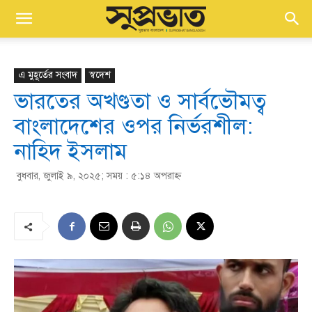
এ মুহূর্তের সংবাদ
স্বদেশ
ভারতের অখণ্ডতা ও সার্বভৌমত্ব
বাংলাদেশের ওপর নির্ভরশীল:
নাহিদ ইসলাম
বুধবার, জুলাই ৯, ২০২৫; সময় : ৫:১৪ অপরাহ্ণ