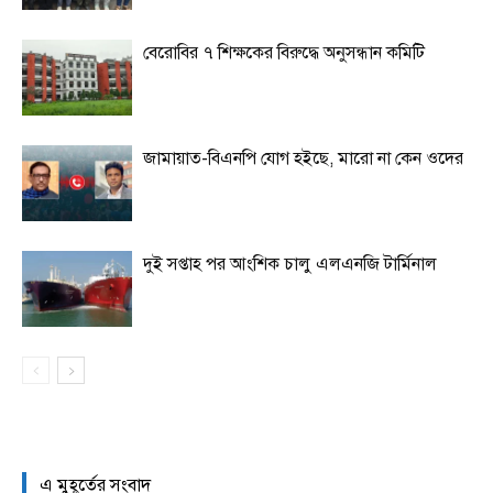
বেরোবির ৭ শিক্ষকের বিরুদ্ধে অনুসন্ধান কমিটি
জামায়াত-বিএনপি যোগ হইছে, মারো না কেন ওদের
দুই সপ্তাহ পর আংশিক চালু এলএনজি টার্মিনাল
এ মুহূর্তের সংবাদ