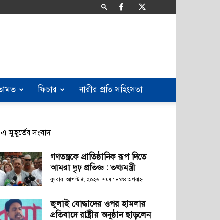
তামত
ফিচার
নারীর প্রতি সহিংসতা
এ মুহূর্তের সংবাদ
গণতন্ত্রকে প্রাতিষ্ঠানিক রূপ দিতে
আমরা দৃঢ় প্রতিজ্ঞ : তথ্যমন্ত্রী
বুধবার, আগস্ট ৫, ২০২৬; সময় : ৪:৫৪ অপরাহ্ণ
জুলাই যোদ্ধাদের ওপর হামলার
প্রতিবাদে রাষ্ট্রীয় অনুষ্ঠান ছাড়লেন