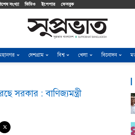
িশেষ সংখ্যা
ভিডিও
ইপেপার
ফেসবুক
মহানগর
দেশগ্রাম
বিশ্ব
খেলা
বিনোদন
ম
Suprobhat
রছে সরকার : বাণিজ্যমন্ত্রী
Bangladesh