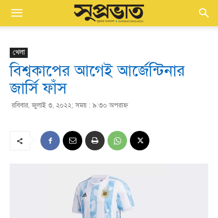
খেলা
বিশ্বকাপের আগেই আর্জেন্টিনার
জার্সি ফাঁস
রবিবার, জুলাই ৩, ২০২২; সময় : ৯:৩০ অপরাহ্ণ