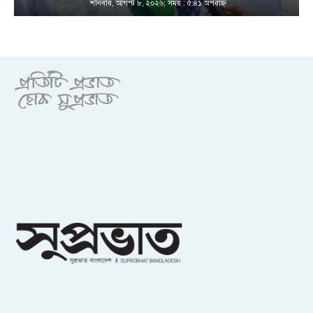
শনিবার, আগস্ট ৮, ২০২৬; সময় : ৫:৪১ অপরাহ্ণ