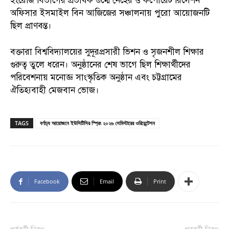
ইংরেজি বিভাগের প্রভাষক উম্মে নেহের ও কর্পোরেট রিলেশন
অফিসার ইসমাইল বিন আজিজের সঞ্চালনায় পুরো আয়োজনটি
ছিল প্রাণবন্ত।
বক্তারা বিশ্ববিদ্যালয়ের সুদূরপ্রসারী ভিশন ও সৃজনশীল শিক্ষার
গুরুত্ব তুলে ধরেন। অনুষ্ঠানের শেষ ভাগে ছিল শিক্ষার্থীদের
পরিবেশনায় মনোজ্ঞ সাংস্কৃতিক অনুষ্ঠান এবং চট্টগ্রামের
ঐতিহ্যবাহী মেজবান ভোজ।
TAGS
বর্ণাঢ্য আয়োজনে ইউসিটিসির স্প্রিং ২০২৬ সেমিস্টারের ওরিয়েন্টেশন
Facebook
Email
Print