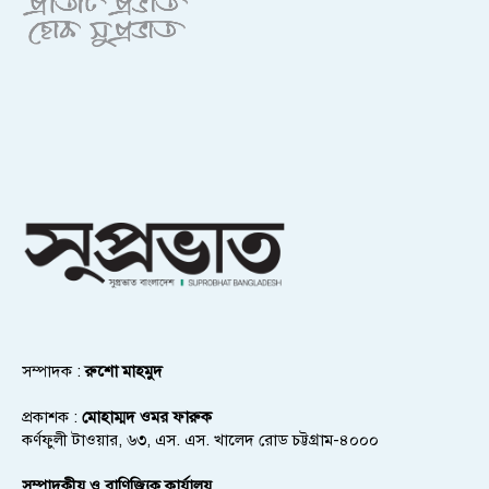
সম্পাদক :
রুশো মাহমুদ
প্রকাশক :
মোহাম্মদ ওমর ফারুক
কর্ণফুলী টাওয়ার, ৬৩, এস. এস. খালেদ রোড চট্টগ্রাম-৪০০০
সম্পাদকীয় ও বাণিজ্যিক কার্যালয়