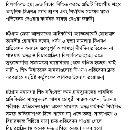
বিল¤ি^ত হয়| দ্রুত বিচার নিশ্চিত করতে প্রতিটি বিভাগীয় শহরে
আধুনিক ডিএনএ ল্যাব স্থাপন এবং নির্ধারিত সময়ের মধ্যে
প্রতিবেদন দেওয়ার কার্যকর ব্যবস্থা নেওয়া জরুরি|
চট্টগ্রাম জেলা আদালতের আইনজীবী অ্যাডভোকেট মোহাম্মদ
তানভীর হোছাইন বলেন, ধর্ষণ ও হত্যা মামলায় ডিএনএ
প্রতিবেদন অন্যতম গুরুত্বপূর্ণ আলামত| দীর্ঘদিন প্রতিবেদন না
পাওয়ায় তদন্ত ও বিচারপ্রক্রিয়া বিল¤ি^ত হচ্ছে| এতে
ভুক্তভোগীরা সময়মতো ন্যায়বিচার থেকে বঞ্চিত হচ্ছেন| তাই
নারী ও শিশু নির্যাতনের মামলাগুলোর ডিএনএ প্রতিবেদন দ্রুত
সরবরাহে সংশ্লিষ্ট কর্তৃপক্ষের কার্যকর উদ্যোগ প্রয়োজন|
চট্টগ্রাম মহানগর শিশু সহিংসতা দমন ট্রাইব্যুনালের পাবলিক
প্রসিকিউটর মাহমুদ-উল আলম চৌধুরী মারুফ বলেন, ডিএনএ
পরীক্ষার প্রতিবেদন ছাড়া অনেক মামলায় তদন্ত কর্মকর্তা নির্ধারিত
সময়ে অভিযোগপত্র দিতে পারেন না| এতে তদন্ত, সাক্ষ্যগ্রহণ ও
বিচারকাজ পিছিয়ে যায়| দ্রুত প্রতিবেদন পাওয়া গেলে
বিচারপ্রক্রিয়াও অনেক দ্রুত এগিয়ে নেওয়া সম্ভব হবে|