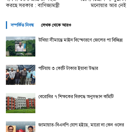
করছে সরকার : বাণিজ্যমন্ত্রী
মনোয়ার আর নেই
সম্পর্কিত নিবন্ধ
লেখক থেকে আরও
উখিয়া সীমান্তে মাইন বিস্ফোরণে জেলের পা বিচ্ছিন্ন
পটিয়ায় ৩ কোটি টাকার ইয়াবা উদ্ধার
বেরোবির ৭ শিক্ষকের বিরুদ্ধে অনুসন্ধান কমিটি
জামায়াত-বিএনপি যোগ হইছে, মারো না কেন ওদের