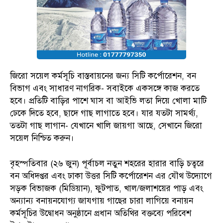
জিরো সয়েল কর্মসূচি বাস্তবায়নের জন্য সিটি কর্পোরেশন, বন
বিভাগ এবং সাধারণ নাগরিক- সবাইকে একসঙ্গে কাজ করতে
হবে। প্রতিটি বাড়ির পাশে ঘাস বা আইভি লতা দিয়ে খোলা মাটি
ঢেকে দিতে হবে, ছাদে গাছ লাগাতে হবে। যার যতটা সামর্থ্য,
ততটা গাছ লাগান- যেখানে খালি জায়গা আছে, সেখানে জিরো
সয়েল নিশ্চিত করুন।
বৃহস্পতিবার (২৬ জুন) পূর্বাচল নতুন শহরের হারার বাড়ি চত্বরে
বন অধিদপ্তর এবং ঢাকা উত্তর সিটি কর্পোরেশন এর যৌথ উদ্যোগে
সড়ক বিভাজক (মিডিয়ান), ফুটপাত, খাল/জলাশয়ের পাড় এবং
অন্যান্য বনায়নযোগ্য জাযগায় গাছের চারা লাগিয়ে বনায়ন
কর্মসূচির উদ্বোধন অনুষ্ঠানে প্রধান অতিথির বক্তব্যে পরিবেশ