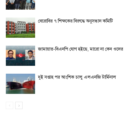
বেরোবির ৭ শিক্ষকের বিরুদ্ধে অনুসন্ধান কমিটি
জামায়াত-বিএনপি যোগ হইছে, মারো না কেন ওদের
দুই সপ্তাহ পর আংশিক চালু এলএনজি টার্মিনাল