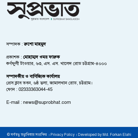
সম্পাদক :
রুশো মাহমুদ
প্রকাশক :
মোহাম্মদ ওমর ফারুক
কর্ণফুলী টাওয়ার, ৬৩, এস. এস. খালেদ রোড চট্টগ্রাম-৪০০০
সম্পাদকীয় ও বাণিজ্যিক কার্যালয়
প্রেস ক্লাব ভবন, ৬ষ্ঠ তলা, জামালখান রোড, চট্টগ্রাম।
ফোন : 02333363044-45
E-mail :
news@suprobhat.com
© সর্বস্বত্ব স্বত্বাধিকার সংরক্ষিত । Privacy Policy । Developed by Md. Forkan Elahi