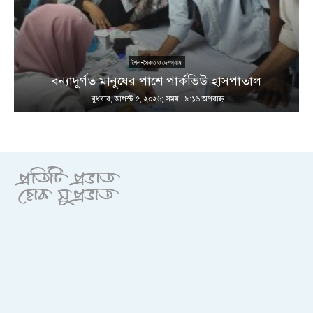
শৈল-সৈকত ও দেশগ্রাম
ণ
বন্যাদুর্গত মানুষের পাশে পার্কভিউ হাসপাতাল
বুধবার, আগস্ট ৫, ২০২৬; সময় : ৯:১৬ অপরাহ্ণ