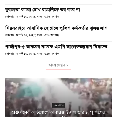
যুবকেরা কারো চোখ রাঙানিকে ভয় করে না
সোমবার, আগস্ট ১০, ২০২৬; সময় : ৩:৫৬ অপরাহ্ণ
মিরসরাইয়ে আবাসিক হোটেলে পুলিশ কর্মকর্তার ঝুলন্ত লাশ
সোমবার, আগস্ট ১০, ২০২৬; সময় : ৩:৪৬ অপরাহ্ণ
গাজীপুর-৫ আসনের সাবেক এমপি আক্তারুজ্জামান রিমান্ডে
সোমবার, আগস্ট ১০, ২০২৬; সময় : ৩:৪৪ অপরাহ্ণ
আরো দেখুন
আন্তর্জাতিক
প্রশ্নফাঁসের অভিযোগে আবারও উত্তাল ভারত, পুলিশের