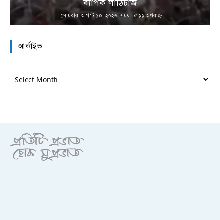
া
ব্যাপক লাঠিচার্জ
সোমবার, আগস্ট ১০, ২০২৬; সময় : ৫:১১ অপরাহ্ণ
আর্কাইভ
আর্কাইভ