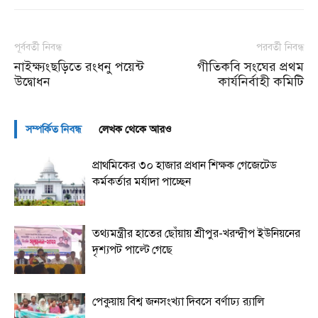
পূর্ববর্তী নিবন্ধ
পরবর্তী নিবন্ধ
নাইক্ষ্যংছড়িতে রংধনু পয়েন্ট
গীতিকবি সংঘের প্রথম
উদ্বোধন
কার্যনির্বাহী কমিটি
সম্পর্কিত নিবন্ধ
লেখক থেকে আরও
প্রাথমিকের ৩০ হাজার প্রধান শিক্ষক গেজেটেড
কর্মকর্তার মর্যাদা পাচ্ছেন
তথ্যমন্ত্রীর হাতের ছোঁয়ায় শ্রীপুর-খরন্দ্বীপ ইউনিয়নের
দৃশ্যপট পাল্টে গেছে
পেকুয়ায় বিশ্ব জনসংখ্যা দিবসে বর্ণাঢ্য র‌্যালি