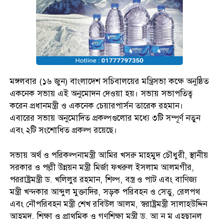
মঙ্গলবার (১৬ জুন) বাংলাদেশ সচিবালয়ের মন্ত্রিসভা কক্ষে অনুষ্ঠিত
একনেক সভায় এই অনুমোদন দেওয়া হয়। সভায় সভাপতিত্ব
করেন প্রধানমন্ত্রী ও একনেক চেয়ারপার্সন তারেক রহমান।
এবারের সভায় অনুমোদিত প্রকল্পগুলোর মধ্যে ৩টি সম্পূর্ণ নতুন
এবং ২টি সংশোধিত প্রকল্প রয়েছে।
সভায় অর্থ ও পরিকল্পনামন্ত্রী আমির খসরু মাহমুদ চৌধুরী, স্থানীয়
সরকার ও পল্লী উন্নয়ন মন্ত্রী মির্জা ফখরুল ইসলাম আলমগীর,
পররাষ্ট্রমন্ত্রী ড. খলিলুর রহমান, শিল্প, বস্ত্র ও পাট এবং বাণিজ্য
মন্ত্রী খন্দকার আব্দুল মুক্তাদির, সড়ক পরিবহন ও সেতু, রেলপথ
এবং নৌপরিবহন মন্ত্রী শেখ রবিউল আলম, স্বরাষ্ট্রমন্ত্রী সালাহউদ্দিন
আহমদ, শিক্ষা ও প্রাথমিক ও গণশিক্ষা মন্ত্রী ড. আ ন ম এহছানুল