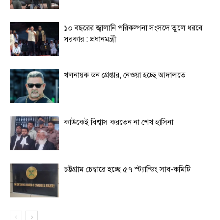
১০ বছরের জ্বালানি পরিকল্পনা সংসদে তুলে ধরবে
সরকার : প্রধানমন্ত্রী
খলনায়ক ডন গ্রেপ্তার, নেওয়া হচ্ছে আদালতে
কাউকেই বিশ্বাস করতেন না শেখ হাসিনা
চট্টগ্রাম চেম্বারে হচ্ছে ৫৭ স্ট্যান্ডিং সাব-কমিটি