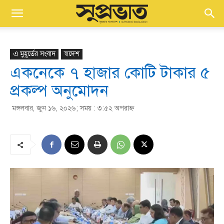
এ মুহূর্তের সংবাদ
স্বদেশ
একনেকে ৭ হাজার কোটি টাকার ৫
প্রকল্প অনুমোদন
মঙ্গলবার, জুন ১৬, ২০২৬; সময় : ৩:৫২ অপরাহ্ণ