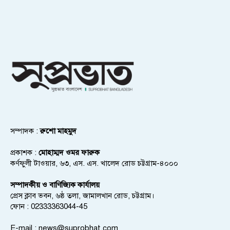
সম্পাদক :
রুশো মাহমুদ
প্রকাশক :
মোহাম্মদ ওমর ফারুক
কর্ণফুলী টাওয়ার, ৬৩, এস. এস. খালেদ রোড চট্টগ্রাম-৪০০০
সম্পাদকীয় ও বাণিজ্যিক কার্যালয়
প্রেস ক্লাব ভবন, ৬ষ্ঠ তলা, জামালখান রোড, চট্টগ্রাম।
ফোন : 02333363044-45
E-mail :
news@suprobhat.com