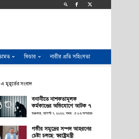
তামত
ফিচার
নারীর প্রতি সহিংসতা
এ মুহূর্তের সংবাদ
বনানীতে নাশকতামূলক
কর্মকাণ্ডের অভিযোগে আটক ৭
শুক্রবার, আগস্ট ৭, ২০২৬; সময় : ৫:০৩ অপরাহ্ণ
গভীর সমুদ্রের সম্পদ আহরণের
চেষ্টা চলছে: স্বরাষ্ট্রমন্ত্রী