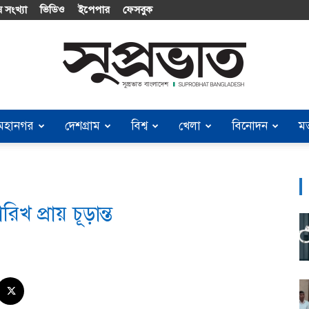
 সংখ্যা
ভিডিও
ইপেপার
ফেসবুক
মহানগর
দেশগ্রাম
বিশ্ব
খেলা
বিনোদন
ম
Suprobhat
রিখ প্রায় চূড়ান্ত
Bangladesh