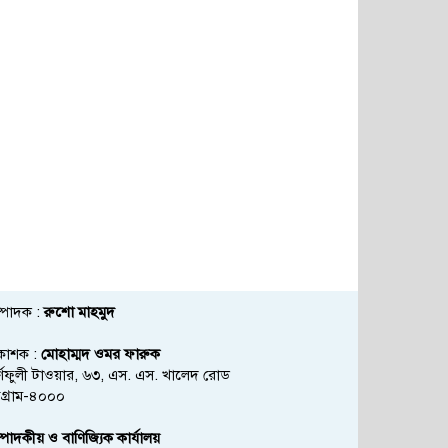
্পাদক :
রুশো মাহমুদ
রকাশক :
মোহাম্মদ ওমর ফারুক
্ণফুলী টাওয়ার, ৬৩, এস. এস. খালেদ রোড
্টগ্রাম-৪০০০
্পাদকীয় ও বাণিজ্যিক কার্যালয়