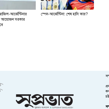
্রাজিল-আর্জেন্টিনার
স্পেন-আর্জেন্টিনা: শেষ হাসি কার?
াচ আয়োজন সরকার
বে
সম
প্
কর
চট
সম