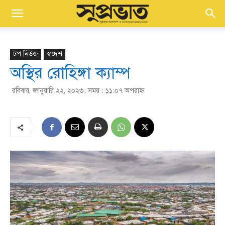
টপ নিউজ
স্বদেশ
অস্থির রোহিঙ্গা ক্যাম্প
রবিবার, জানুয়ারি ২২, ২০২৩; সময় : ১১:০৭ অপরাহ্ণ