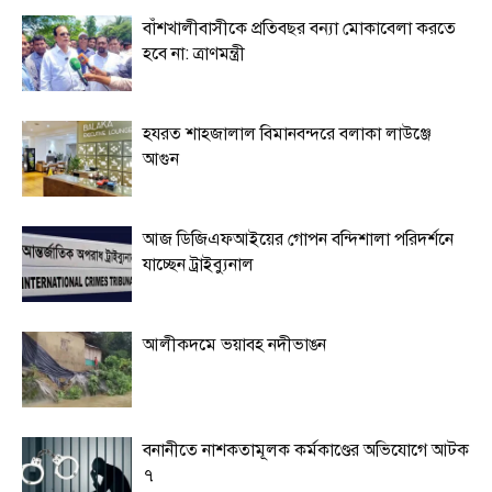
বাঁশখালীবাসীকে প্রতিবছর বন্যা মোকাবেলা করতে
হবে না: ত্রাণমন্ত্রী
হযরত শাহজালাল বিমানবন্দরে বলাকা লাউঞ্জে
আগুন
আজ ডিজিএফআইয়ের গোপন বন্দিশালা পরিদর্শনে
যাচ্ছেন ট্রাইব্যুনাল
আলীকদমে ভয়াবহ নদীভাঙন
বনানীতে নাশকতামূলক কর্মকাণ্ডের অভিযোগে আটক
৭