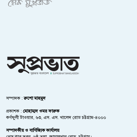
সম্পাদক :
রুশো মাহমুদ
প্রকাশক :
মোহাম্মদ ওমর ফারুক
কর্ণফুলী টাওয়ার, ৬৩, এস. এস. খালেদ রোড চট্টগ্রাম-৪০০০
সম্পাদকীয় ও বাণিজ্যিক কার্যালয়
প্রেস ক্লাব ভবন, ৬ষ্ঠ তলা, জামালখান রোড, চট্টগ্রাম।