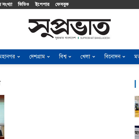
 সংখ্যা
ভিডিও
ইপেপার
ফেসবুক
মহানগর
দেশগ্রাম
বিশ্ব
খেলা
বিনোদন
ম
Suprobhat
ল
Bangladesh