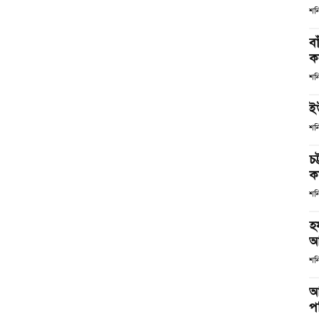
শন
ব
কর
শন
ই
শন
চ
কর
শন
হ
আ
শনি
আ
পর