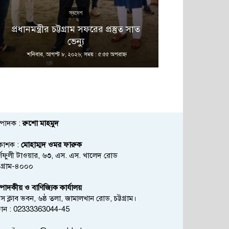
স্বদেশ
প্রধানমন্ত্রীর চট্টগ্রাম সফরের প্রস্তুত সাত
বাঁশখালীবাস
ভেন্যু
মোকাবেলা করতে
শনিবার, আগস্ট ৮, ২০২৬; সময় : ৫:৫৫ অপরাহ্ণ
শনিবার, আগস্ট ৮
্পাদক :
রুশো মাহমুদ
রকাশক :
মোহাম্মদ ওমর ফারুক
্ণফুলী টাওয়ার, ৬৩, এস. এস. খালেদ রোড
্টগ্রাম-৪০০০
্পাদকীয় ও বাণিজ্যিক কার্যালয়
রেস ক্লাব ভবন, ৬ষ্ঠ তলা, জামালখান রোড, চট্টগ্রাম।
োন : 02333363044-45