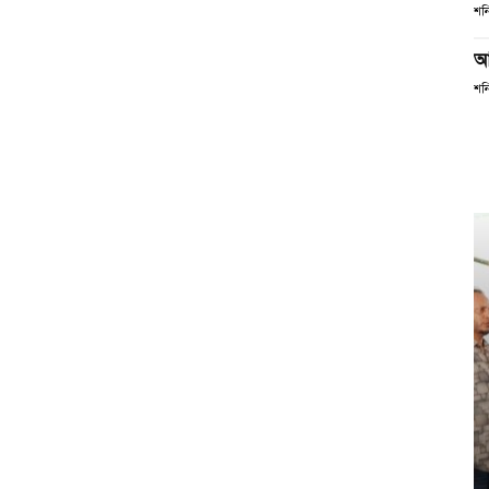
শনি
আ
শনি