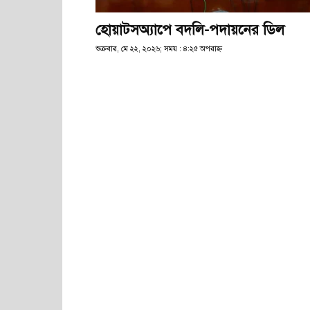
হোয়াটসঅ্যাপে বদলি-পদায়নের ডিল
শুক্রবার, মে ২২, ২০২৬; সময় : ৪:২৫ অপরাহ্ণ