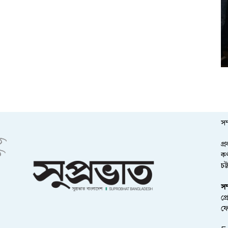
সম
প্
কর
চট
সম
প্
ফ