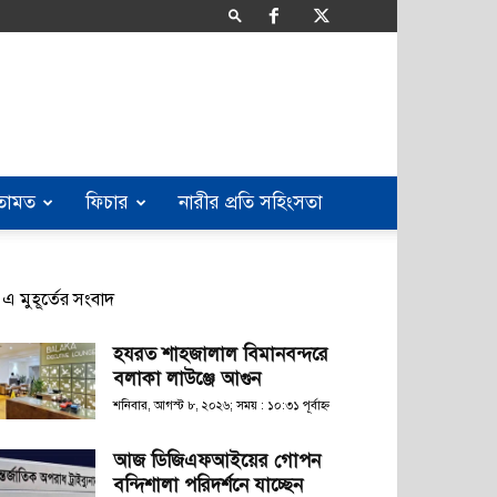
তামত
ফিচার
নারীর প্রতি সহিংসতা
এ মুহূর্তের সংবাদ
হযরত শাহজালাল বিমানবন্দরে
বলাকা লাউঞ্জে আগুন
শনিবার, আগস্ট ৮, ২০২৬; সময় : ১০:৩১ পূর্বাহ্ণ
আজ ডিজিএফআইয়ের গোপন
বন্দিশালা পরিদর্শনে যাচ্ছেন