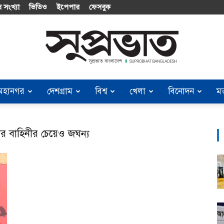
 সংখ্যা
ভিডিও
ইপেপার
ফেসবুক
মহানগর
দেশগ্রাম
বিশ্ব
খেলা
বিনোদন
ম
Suprobhat
র বাহিনীর চেয়েও জঘন্য
Bangladesh