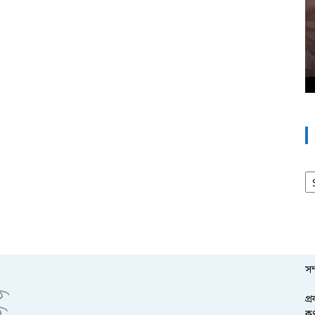
আর
সম
প্
কর