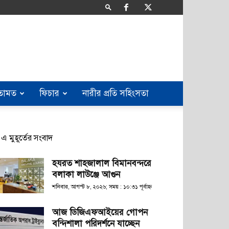
তামত
ফিচার
নারীর প্রতি সহিংসতা
এ মুহূর্তের সংবাদ
হযরত শাহজালাল বিমানবন্দরে
বলাকা লাউঞ্জে আগুন
শনিবার, আগস্ট ৮, ২০২৬; সময় : ১০:৩১ পূর্বাহ্ণ
আজ ডিজিএফআইয়ের গোপন
বন্দিশালা পরিদর্শনে যাচ্ছেন