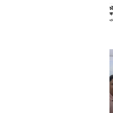
চ
কর
শন