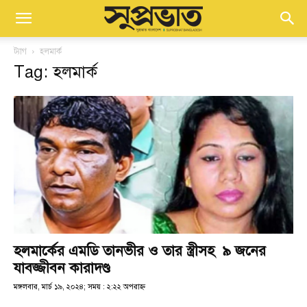
ট্যাগ
হলমার্ক
Tag: হলমার্ক
হলমার্কের এমডি তানভীর ও তার স্ত্রীসহ ৯ জনের
যাবজ্জীবন কারাদণ্ড
মঙ্গলবার, মার্চ ১৯, ২০২৪; সময় : ২:২২ অপরাহ্ণ