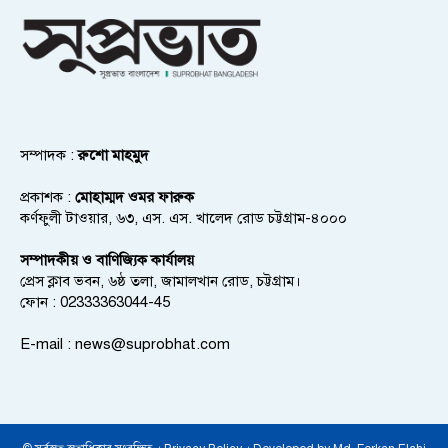
সম্পাদক :
রুশো মাহমুদ
প্রকাশক :
মোহাম্মদ ওমর ফারুক
কর্ণফুলী টাওয়ার, ৬৩, এস. এস. খালেদ রোড চট্টগ্রাম-৪০০০
সম্পাদকীয় ও বাণিজ্যিক কার্যালয়
প্রেস ক্লাব ভবন, ৬ষ্ঠ তলা, জামালখান রোড, চট্টগ্রাম।
ফোন : 02333363044-45
E-mail :
news@suprobhat.com