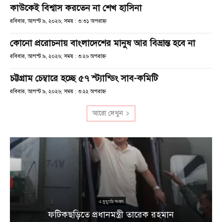
কাউকেই বিশ্বাস করতেন না শেখ হাসিনা
রবিবার, আগস্ট ৯, ২০২৬; সময় : ৩:৩১ অপরাহ্ণ
কোনো প্ররোচনায় বাংলাদেশের মানুষ আর বিভ্রান্ত হবে না
রবিবার, আগস্ট ৯, ২০২৬; সময় : ৩:২৬ অপরাহ্ণ
চট্টগ্রাম চেম্বারে হচ্ছে ৫৭ স্ট্যান্ডিং সাব-কমিটি
রবিবার, আগস্ট ৯, ২০২৬; সময় : ৩:২২ অপরাহ্ণ
আরো দেখুন
ু
১
এ মুহূর্তের সংবাদ
ফটিকছড়িতে প্রধানমন্ত্রী তারেক রহমান