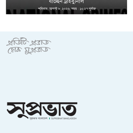
যাচ্ছেন ট্রাইব্যুনাল
শনিবার, আগস্ট ৮, ২০২৬; সময় : ১০:২৭ পূর্বাহ্ণ