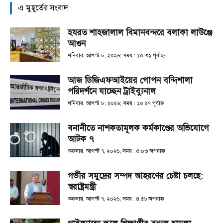
এ মুহূর্তের সংবাদ
হযরত শাহজালাল বিমানবন্দরে বলাকা লাউঞ্জে
আগুন
শনিবার, আগস্ট ৮, ২০২৬; সময় : ১০:৩১ পূর্বাহ্ণ
আজ ডিজিএফআইয়ের গোপন বন্দিশালা
পরিদর্শনে যাচ্ছেন ট্রাইব্যুনাল
শনিবার, আগস্ট ৮, ২০২৬; সময় : ১০:২৭ পূর্বাহ্ণ
বনানীতে নাশকতামূলক কর্মকাণ্ডের অভিযোগে
আটক ৭
শুক্রবার, আগস্ট ৭, ২০২৬; সময় : ৫:০৩ অপরাহ্ণ
গভীর সমুদ্রের সম্পদ আহরণের চেষ্টা চলছে:
স্বরাষ্ট্রমন্ত্রী
শুক্রবার, আগস্ট ৭, ২০২৬; সময় : ৪:৫৬ অপরাহ্ণ