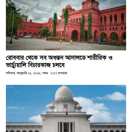
রোববার থেকে সব অধস্তন আদালতে শারীরিক ও
ভার্চ্যুয়ালি বিচারকাজ চলবে
শনিবার, জানুয়ারি ২২, ২০২২; সময় : ৬:২৭ অপরাহ্ণ