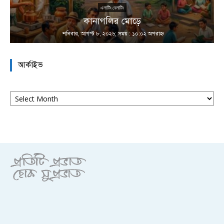
এলাটিং বেলাটিং
কানাগলির মোড়ে
শনিবার, আগস্ট ৮, ২০২৬; সময় : ১০:০২ অপরাহ্ণ
আর্কাইভ
আর্কাইভ