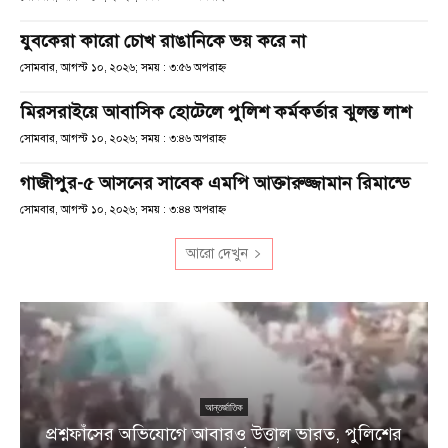
যুবকেরা কারো চোখ রাঙানিকে ভয় করে না
সোমবার, আগস্ট ১০, ২০২৬; সময় : ৩:৫৬ অপরাহ্ণ
মিরসরাইয়ে আবাসিক হোটেলে পুলিশ কর্মকর্তার ঝুলন্ত লাশ
সোমবার, আগস্ট ১০, ২০২৬; সময় : ৩:৪৬ অপরাহ্ণ
গাজীপুর-৫ আসনের সাবেক এমপি আক্তারুজ্জামান রিমান্ডে
সোমবার, আগস্ট ১০, ২০২৬; সময় : ৩:৪৪ অপরাহ্ণ
আরো দেখুন
আন্তর্জাতিক
প্রশ্নফাঁসের অভিযোগে আবারও উত্তাল ভারত, পুলিশের