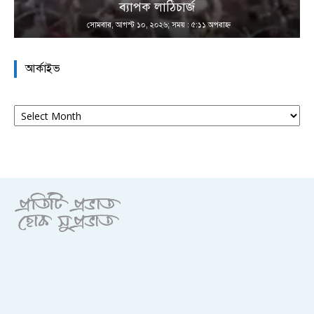
া
ব্যাপক লাঠিচার্জ
সোমবার, আগস্ট ১০, ২০২৬; সময় : ৫:১১ অপরাহ্ণ
আর্কাইভ
আর্কাইভ