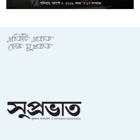
শনিবার, আগস্ট ৮, ২০২৬; সময় : ৫:১৭ অপরাহ্ণ