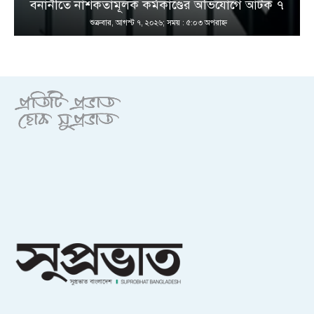
বনানীতে নাশকতামূলক কর্মকাণ্ডের অভিযোগে আটক ৭
শুক্রবার, আগস্ট ৭, ২০২৬; সময় : ৫:০৩ অপরাহ্ণ