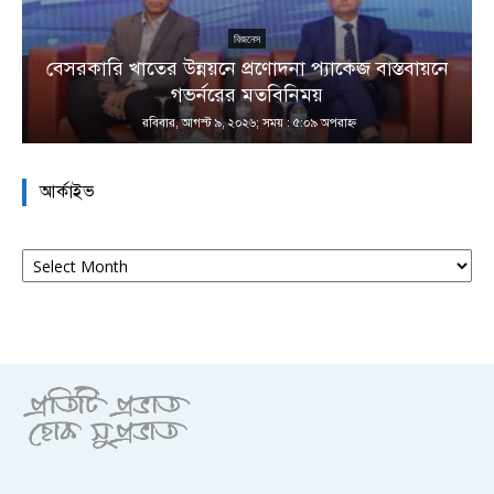
বিজনেস
বেসরকারি খাতের উন্নয়নে প্রণোদনা প্যাকেজ বাস্তবায়নে
া
গভর্নরের মতবিনিময়
রবিবার, আগস্ট ৯, ২০২৬; সময় : ৫:০৯ অপরাহ্ণ
আর্কাইভ
আর্কাইভ