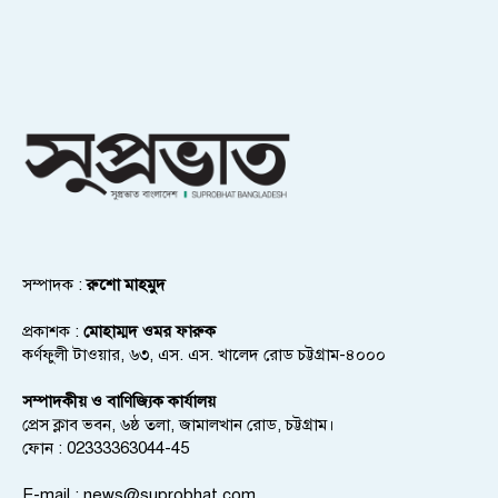
সম্পাদক :
রুশো মাহমুদ
প্রকাশক :
মোহাম্মদ ওমর ফারুক
কর্ণফুলী টাওয়ার, ৬৩, এস. এস. খালেদ রোড চট্টগ্রাম-৪০০০
সম্পাদকীয় ও বাণিজ্যিক কার্যালয়
প্রেস ক্লাব ভবন, ৬ষ্ঠ তলা, জামালখান রোড, চট্টগ্রাম।
ফোন : 02333363044-45
E-mail :
news@suprobhat.com