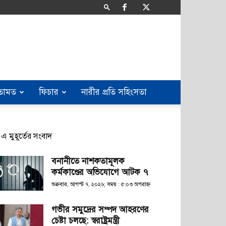
তামত
ফিচার
নারীর প্রতি সহিংসতা
এ মুহূর্তের সংবাদ
বনানীতে নাশকতামূলক
কর্মকাণ্ডের অভিযোগে আটক ৭
শুক্রবার, আগস্ট ৭, ২০২৬; সময় : ৫:০৩ অপরাহ্ণ
গভীর সমুদ্রের সম্পদ আহরণের
চেষ্টা চলছে: স্বরাষ্ট্রমন্ত্রী