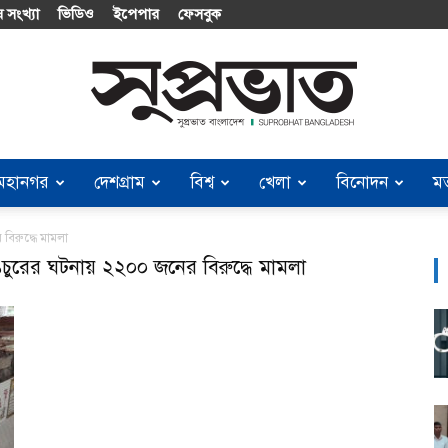
 সংখ্যা
ভিডিও
ইপেপার
ফেসবুক
মহানগর
দেশগ্রাম
বিশ্ব
খেলা
বিনোদন
ম
Suprobhat
বিরুদ্ধে মামলা
চুরের ঘটনায় ২২০০ জনের বিরুদ্ধে মামলা
Bangladesh