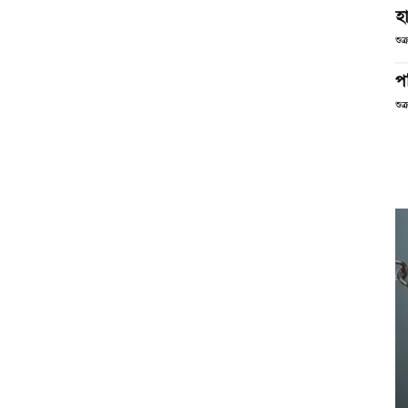
হা
শুক
পর
শুক