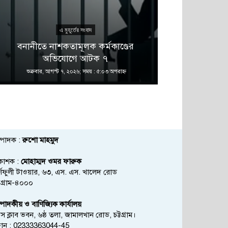
এ মুহূর্তের সংবাদ
এ 
বনানীতে নাশকতামূলক কর্মকাণ্ডের
গভীর সমুদ্রের
অভিযোগে আটক ৭
চলছে: 
শুক্রবার, আগস্ট ৭, ২০২৬; সময় : ৫:০৩ অপরাহ্ণ
শুক্রবার, আগস্ট
্পাদক :
রুশো মাহমুদ
রকাশক :
মোহাম্মদ ওমর ফারুক
্ণফুলী টাওয়ার, ৬৩, এস. এস. খালেদ রোড
্টগ্রাম-৪০০০
্পাদকীয় ও বাণিজ্যিক কার্যালয়
রেস ক্লাব ভবন, ৬ষ্ঠ তলা, জামালখান রোড, চট্টগ্রাম।
োন : 02333363044-45