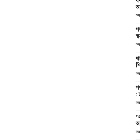
ব
আ
শুক
গ
স্ব
শুক
থা
শ
শুক
গ
: 
শুক
‘
আ
শুক