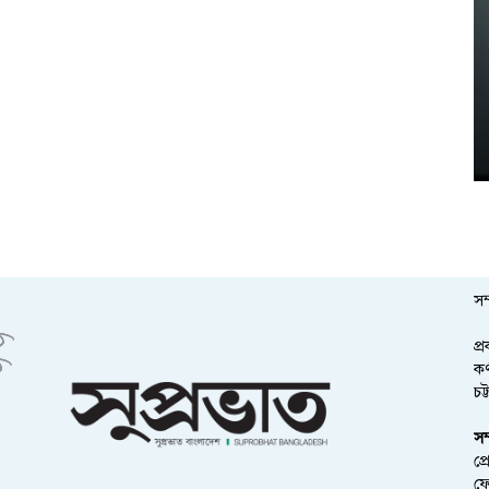
সম
প্
কর
চট
সম
প্
ফ