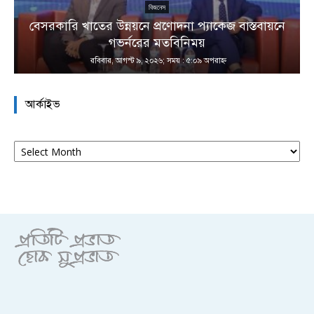
বিজনেস
বেসরকারি খাতের উন্নয়নে প্রণোদনা প্যাকেজ বাস্তবায়নে
া
গভর্নরের মতবিনিময়
রবিবার, আগস্ট ৯, ২০২৬; সময় : ৫:০৯ অপরাহ্ণ
আর্কাইভ
আর্কাইভ